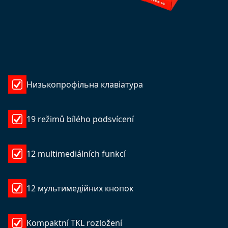
Низькопрофільна клавіатура
19 režimů bílého podsvícení
12 multimediálních funkcí
12 мультимедійних кнопок
Kompaktní TKL rozložení