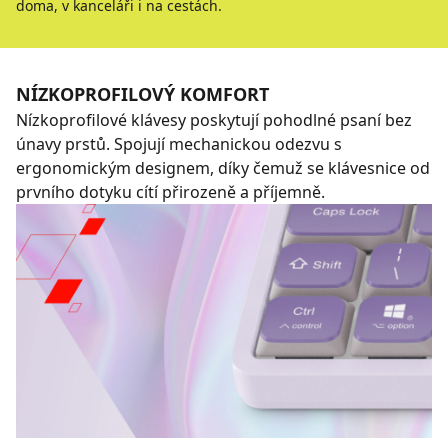
doma, v kanceláři i na cestách.
NÍZKOPROFILOVÝ KOMFORT
Nízkoprofilové klávesy poskytují pohodlné psaní bez
únavy prstů. Spojují mechanickou odezvu s
ergonomickým designem, díky čemuž se klávesnice od
prvního dotyku cítí přirozeně a příjemně.