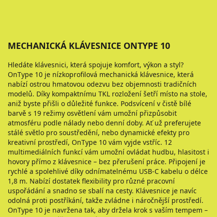
MECHANICKÁ KLÁVESNICE ONTYPE 10
Hledáte klávesnici, která spojuje komfort, výkon a styl?
OnType 10 je nízkoprofilová mechanická klávesnice, která
nabízí ostrou hmatovou odezvu bez objemnosti tradičních
modelů. Díky kompaktnímu TKL rozložení šetří místo na stole,
aniž byste přišli o důležité funkce. Podsvícení v čistě bílé
barvě s 19 režimy osvětlení vám umožní přizpůsobit
atmosféru podle nálady nebo denní doby. Ať už preferujete
stálé světlo pro soustředění, nebo dynamické efekty pro
kreativní prostředí, OnType 10 vám vyjde vstříc. 12
multimediálních funkcí vám umožní ovládat hudbu, hlasitost i
hovory přímo z klávesnice – bez přerušení práce. Připojení je
rychlé a spolehlivé díky odnímatelnému USB-C kabelu o délce
1,8 m. Nabízí dostatek flexibility pro různé pracovní
uspořádání a snadno se sbalí na cesty. Klávesnice je navíc
odolná proti postříkání, takže zvládne i náročnější prostředí.
OnType 10 je navržena tak, aby držela krok s vaším tempem –