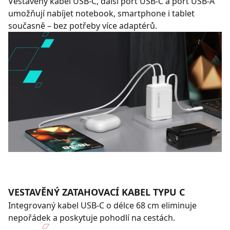
Vestavěný kabel USB-C, další port USB-C a port USB-A
umožňují nabíjet notebook, smartphone i tablet
současně – bez potřeby více adaptérů.
VESTAVĚNÝ ZATAHOVACÍ KABEL TYPU C
Integrovaný kabel USB-C o délce 68 cm eliminuje
nepořádek a poskytuje pohodlí na cestách.