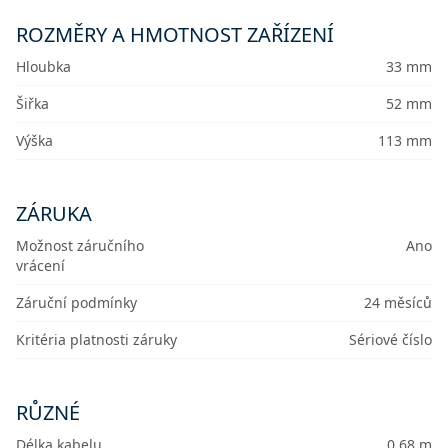
ROZMĚRY A HMOTNOST ZAŘÍZENÍ
Hloubka
33 mm
Šiřka
52 mm
Výška
113 mm
ZÁRUKA
Možnost záručního
Ano
vrácení
Záruční podmínky
24 měsíců
Kritéria platnosti záruky
Sériové číslo
RŮZNÉ
Délka kabelu
0.68 m