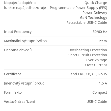
Napájecí adaptér a
Quick Charge
funkce napájecího zdroje
Programmable Power Supply (PPS)
Power Delivery
GaN Technology
Retractable USB-C Cable
Input Frequency
50/60 Hz
Maximální výstupní výkon
65 w
Ochrana obvodů
Overheating Protection
Short Circuit Protection
Over Voltage
Over Current
Certifikace
and ERP, CB, CE, RoHS
Jmenovitý vstupní proud
1.5 A
Form faktor
Compact
Vestavěná zařízení
USB-C Cable