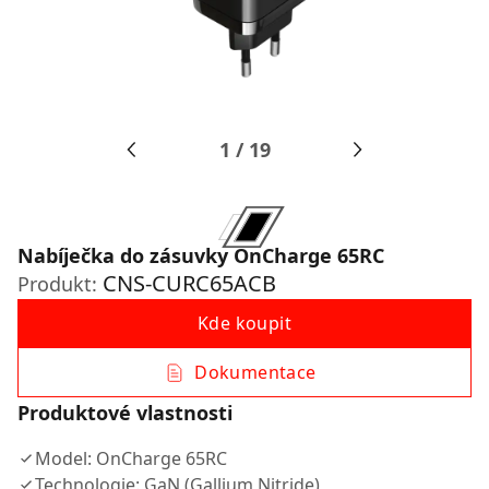
1
/
19
Nabíječka do zásuvky OnCharge 65RC
CNS-CURC65ACB
Produkt:
Kde koupit
Dokumentace
Produktové vlastnosti
Model: OnCharge 65RC
Technologie: GaN (Gallium Nitride)