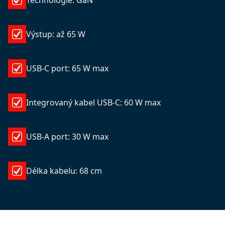
Technologie: GaN
Výstup: až 65 W
USB-C port: 65 W max
Integrovaný kabel USB-C: 60 W max
USB-A port: 30 W max
Délka kabelu: 68 cm