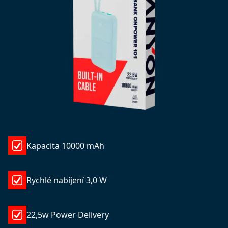
Kapacita 10000 mAh
Rychlé nabíjení 3,0 W
22,5w Power Delivery