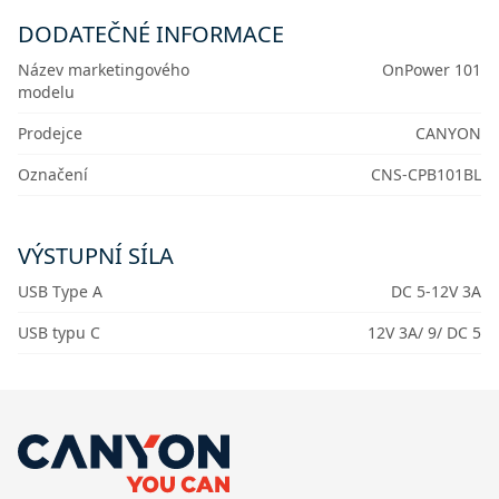
DODATEČNÉ INFORMACE
Název marketingového
OnPower 101
modelu
Prodejce
CANYON
Označení
CNS-CPB101BL
VÝSTUPNÍ SÍLA
USB Type A
DC 5-12V 3A
USB typu C
12V 3A/ 9/ DC 5