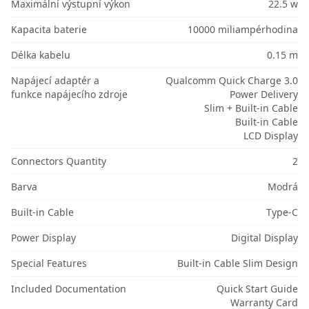
Maximální výstupní výkon
22.5 w
Kapacita baterie
10000 miliampérhodina
Délka kabelu
0.15 m
Napájecí adaptér a
Qualcomm Quick Charge 3.0
funkce napájecího zdroje
Power Delivery
Slim + Built-in Cable
Built-in Cable
LCD Display
Connectors Quantity
2
Barva
Modrá
Built-in Cable
Type-C
Power Display
Digital Display
Special Features
Built-in Cable Slim Design
Included Documentation
Quick Start Guide
Warranty Card