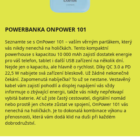
POWERBANKA ONPOWER 101
Seznamte se s OnPower 101 – vaším věrným parťákem, který
vás nikdy nenechá na holičkách. Tento kompaktní
powerhouse s kapacitou 10 000 mAh zajistí dostatek energie
pro váš telefon, tablet i další USB zařízení na několik dní.
Nejde jen o kapacitu, ale hlavně o rychlost. Díky QC 3.0 a PD
22,5 W nabijete svá zařízení bleskově. Už žádné nekonečné
čekání. Zapomenutá nabíječka? To už se nestane. Vestavěný
kabel vám zajistí pohodlí a displej napájení vás vždy
informuje o zbývající energii, takže vás nikdy nepřekvapí
vybitá baterie. Ať už jste častý cestovatel, digitální nomád
nebo prostě jen chcete zůstat ve spojení, OnPower 101 vás
nenechá na holičkách. Je to dokonalá kombinace výkonu a
přenosnosti, která vám dodá klid na duši při každém
dobrodružství.