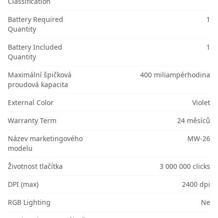
Classification
Battery Required
1
Quantity
Battery Included
1
Quantity
Maximální špičková
400 miliampérhodina
proudová kapacita
External Color
Violet
Warranty Term
24 měsíců
Název marketingového
MW-26
modelu
Životnost tlačítka
3 000 000 clicks
DPI (max)
2400 dpi
RGB Lighting
Ne