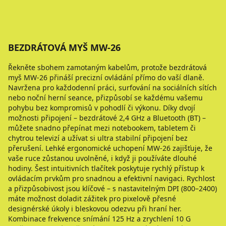
BEZDRÁTOVÁ MYŠ MW-26
Řekněte sbohem zamotaným kabelům, protože bezdrátová
myš MW-26 přináší precizní ovládání přímo do vaší dlaně.
Navržena pro každodenní práci, surfování na sociálních sítích
nebo noční herní seance, přizpůsobí se každému vašemu
pohybu bez kompromisů v pohodlí či výkonu. Díky dvojí
možnosti připojení – bezdrátové 2,4 GHz a Bluetooth (BT) –
můžete snadno přepínat mezi notebookem, tabletem či
chytrou televizí a užívat si ultra stabilní připojení bez
přerušení. Lehké ergonomické uchopení MW-26 zajišťuje, že
vaše ruce zůstanou uvolněné, i když ji používáte dlouhé
hodiny. Šest intuitivních tlačítek poskytuje rychlý přístup k
ovládacím prvkům pro snadnou a efektivní navigaci. Rychlost
a přizpůsobivost jsou klíčové – s nastavitelným DPI (800–2400)
máte možnost doladit zážitek pro pixelově přesné
designérské úkoly i bleskovou odezvu při hraní her.
Kombinace frekvence snímání 125 Hz a zrychlení 10 G