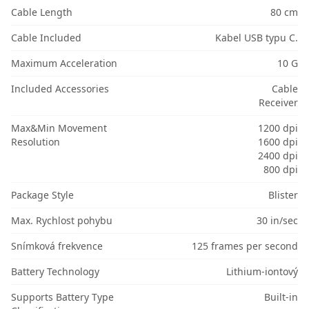
Cable Length
80 cm
Cable Included
Kabel USB typu C.
Maximum Acceleration
10 G
Included Accessories
Cable
Receiver
Max&Min Movement
1200 dpi
Resolution
1600 dpi
2400 dpi
800 dpi
Package Style
Blister
Max. Rychlost pohybu
30 in/sec
Snímková frekvence
125 frames per second
Battery Technology
Lithium-iontový
Supports Battery Type
Built-in