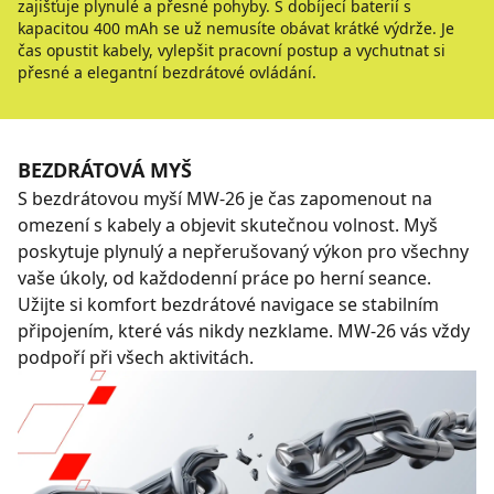
zajišťuje plynulé a přesné pohyby. S dobíjecí baterií s
kapacitou 400 mAh se už nemusíte obávat krátké výdrže. Je
čas opustit kabely, vylepšit pracovní postup a vychutnat si
přesné a elegantní bezdrátové ovládání.
BEZDRÁTOVÁ MYŠ
S bezdrátovou myší MW-26 je čas zapomenout na
omezení s kabely a objevit skutečnou volnost. Myš
poskytuje plynulý a nepřerušovaný výkon pro všechny
vaše úkoly, od každodenní práce po herní seance.
Užijte si komfort bezdrátové navigace se stabilním
připojením, které vás nikdy nezklame. MW-26 vás vždy
podpoří při všech aktivitách.