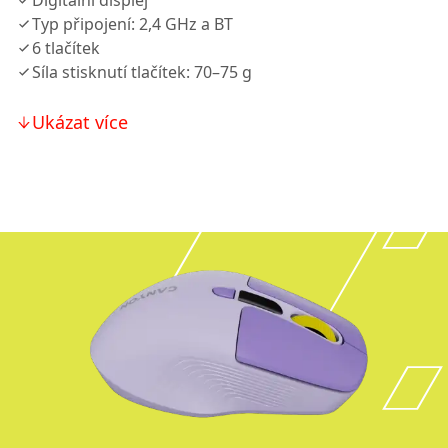
Digitální displej
Typ připojení: 2,4 GHz a BT
6 tlačítek
Síla stisknutí tlačítek: 70–75 g
Ukázat více