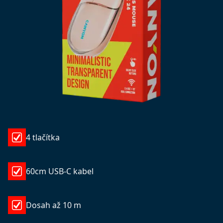
4 tlačítka
60cm USB-C kabel
Dosah až 10 m