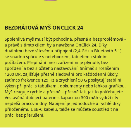
BEZDRÁTOVÁ MYŠ ONCLICK 24
Spolehlivá myš musí být pohodlná, přesná a bezproblémová –
a právě s tímto cílem byla navržena OnClick 24. Díky
duálnímu bezdrátovému připojení (2,4 GHz a Bluetooth 5.1)
se snadno spáruje s notebookem, tabletem i stolním
počítačem. Přepínání mezi zařízeními je plynulé, bez
zpoždění a bez složitého nastavování. Snímač s rozlišením
1200 DPI zajišťuje přesné sledování pro každodenní úkoly,
zatímco frekvence 125 Hz a zrychlení 50 G poskytují stabilní
výkon při práci s tabulkami, dokumenty nebo lehkou grafikou.
Myš reaguje rychle a přesně – přesně tak, jak to potřebujete.
Vestavěná dobíjecí baterie s kapacitou 500 mAh vydrží i ty
nejdelší pracovní dny. Nabíjení je jednoduché a rychlé díky
přiloženému USB-C kabelu, takže se můžete soustředit na
práci bez přerušení.