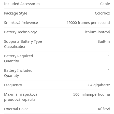
Included Accessories
Cable
Package Style
Colorbox
Snímková frekvence
19000 frames per second
Battery Technology
Lithium-iontový
Supports Battery Type
Built-in
Classification
Battery Required
1
Quantity
Battery Included
1
Quantity
Frequency
2.4 gigahertz
Maximální špičková
500 miliampérhodina
proudová kapacita
External Color
Růžový