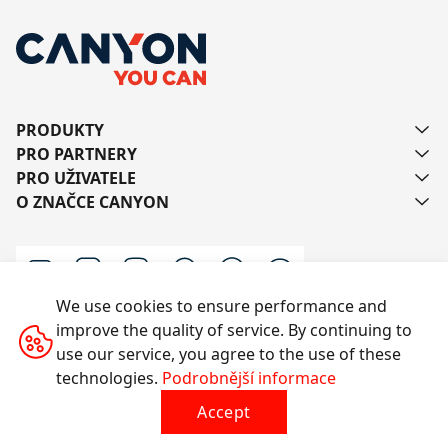
PRODUKTY
PRO PARTNERY
PRO UŽIVATELE
O ZNAČCE CANYON
We use cookies to ensure performance and
improve the quality of service. By continuing to
Kontaktujte nás
use our service, you agree to the use of these
technologies.
Podrobnější informace
Accept
Všechna práva vyhrazena © 2014-2026 CANYON