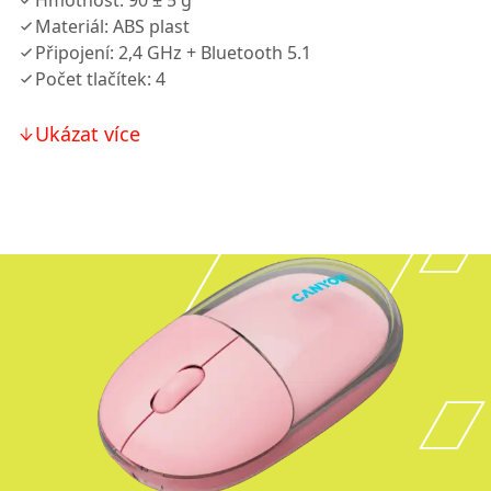
Hmotnost: 90 ± 5 g
Materiál: ABS plast
Připojení: 2,4 GHz + Bluetooth 5.1
Počet tlačítek: 4
Ukázat více