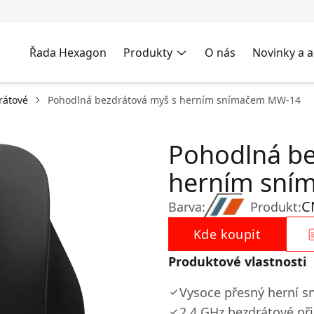
Řada Hexagon
Produkty
O nás
Novinky a a
rátové
Pohodlná bezdrátová myš s herním snímačem MW-14
Pohodlná be
herním sní
C
Barva:
Produkt:
Kde koupit
Produktové vlastnosti
Vysoce přesný herní s
2,4 GHz bezdrátové př