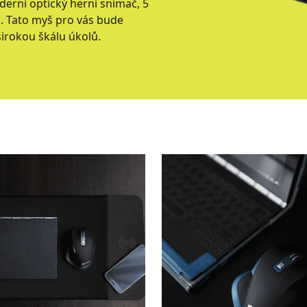
derní optický herní snímač, 5
n. Tato myš pro vás bude
irokou škálu úkolů.