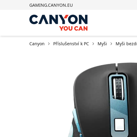
GAMING.CANYON.EU
Canyon
Příslušenství k PC
Myši
Myši bezd