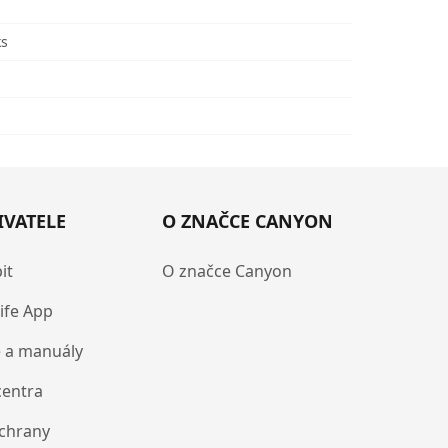
ks
IVATELE
O ZNAČCE CANYON
it
O značce Canyon
ife App
 a manuály
centra
chrany