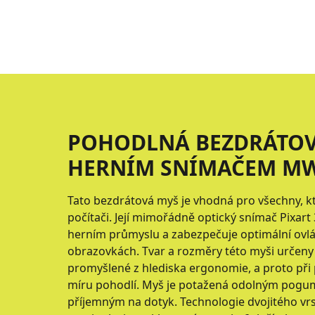
POHODLNÁ BEZDRÁTOV
HERNÍM SNÍMAČEM MW
Tato bezdrátová myš je vhodná pro všechny, k
počítači. Její mimořádně optický snímač Pixart
herním průmyslu a zabezpečuje optimální ovl
obrazovkách. Tvar a rozměry této myši určeny
promyšlené z hlediska ergonomie, a proto při 
míru pohodlí. Myš je potažená odolným po
příjemným na dotyk. Technologie dvojitého vrs