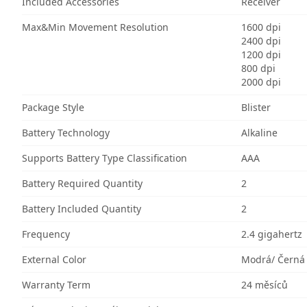
Included Accessories
Receiver
Max&Min Movement Resolution
1600 dpi
2400 dpi
1200 dpi
800 dpi
2000 dpi
Package Style
Blister
Battery Technology
Alkaline
Supports Battery Type Classification
AAA
Battery Required Quantity
2
Battery Included Quantity
2
Frequency
2.4 gigahertz
External Color
Modrá/ Černá
Warranty Term
24 měsíců