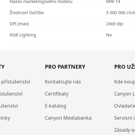
Název marketingového modelu
MW-14
Životnost tlačítka
3 000 000 clic
DPI (max)
2400 dpi
RGB Lighting
Ne
TY
PRO PARTNERY
PRO UŽ
 příslušenství
Kontaktujte nás
Kde koup
íslušenství
Certifikaty
Canyon L
lušenství
E-katalog
Ovladače
dinky
Canyon Mediabanka
Servisní 
Zásady o