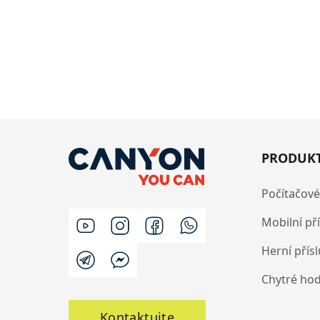
PRODUK
Počítačové
Mobilní př
Herní přís
Chytré ho
Kontaktujte