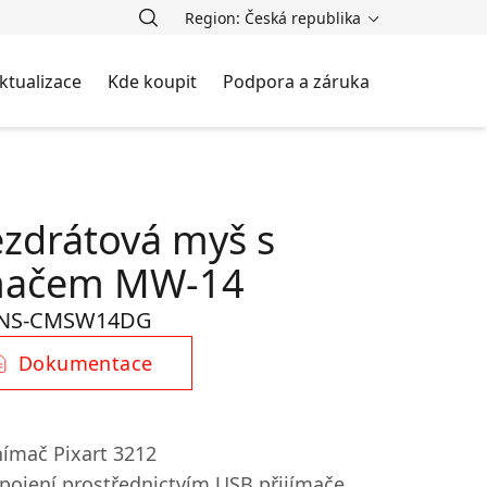
Region: Česká republika
ktualizace
Kde koupit
Podpora a záruka
zdrátová myš s
mačem MW-14
NS-CMSW14DG
Dokumentace
nímač Pixart 3212
ipojení prostřednictvím USB přijímače