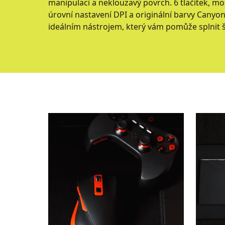
manipulaci a neklouzavý povrch. 6 tlačítek, mo
úrovní nastavení DPI a originální barvy Canyo
ideálním nástrojem, který vám pomůže splnit š