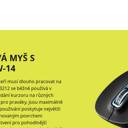
Á MYŠ S
-14
teří musí dlouho pracovat na
 3212 se běžně používá v
ádání kurzoru na různých
 pro praváky, jsou maximálně
používání poskytuje největší
gumovaným povrchem
tvení pro pohodlnější