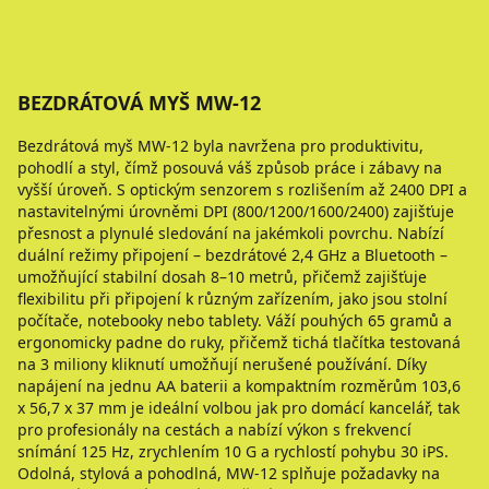
BEZDRÁTOVÁ MYŠ MW-12
Bezdrátová myš MW-12 byla navržena pro produktivitu,
pohodlí a styl, čímž posouvá váš způsob práce i zábavy na
vyšší úroveň. S optickým senzorem s rozlišením až 2400 DPI a
nastavitelnými úrovněmi DPI (800/1200/1600/2400) zajišťuje
přesnost a plynulé sledování na jakémkoli povrchu. Nabízí
duální režimy připojení – bezdrátové 2,4 GHz a Bluetooth –
umožňující stabilní dosah 8–10 metrů, přičemž zajišťuje
flexibilitu při připojení k různým zařízením, jako jsou stolní
počítače, notebooky nebo tablety. Váží pouhých 65 gramů a
ergonomicky padne do ruky, přičemž tichá tlačítka testovaná
na 3 miliony kliknutí umožňují nerušené používání. Díky
napájení na jednu AA baterii a kompaktním rozměrům 103,6
x 56,7 x 37 mm je ideální volbou jak pro domácí kancelář, tak
pro profesionály na cestách a nabízí výkon s frekvencí
snímání 125 Hz, zrychlením 10 G a rychlostí pohybu 30 iPS.
Odolná, stylová a pohodlná, MW-12 splňuje požadavky na