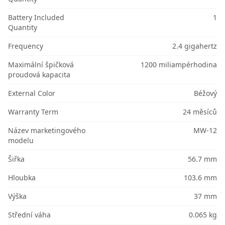
Battery Included
1
Quantity
Frequency
2.4 gigahertz
Maximální špičková
1200 miliampérhodina
proudová kapacita
External Color
Béžový
Warranty Term
24 měsíců
Název marketingového
MW-12
modelu
Šiřka
56.7 mm
Hloubka
103.6 mm
Výška
37 mm
Střední váha
0.065 kg