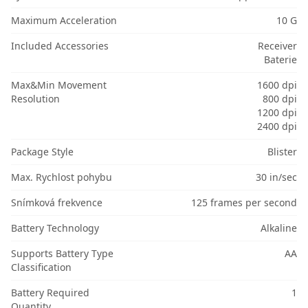
Maximum Acceleration
10 G
Included Accessories
Receiver
Baterie
Max&Min Movement
1600 dpi
Resolution
800 dpi
1200 dpi
2400 dpi
Package Style
Blister
Max. Rychlost pohybu
30 in/sec
Snímková frekvence
125 frames per second
Battery Technology
Alkaline
Supports Battery Type
AA
Classification
Battery Required
1
Quantity