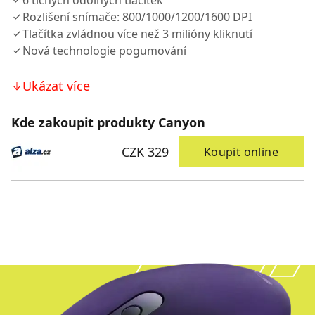
6 tichých odolných tlačítek
Rozlišení snímače: 800/1000/1200/1600 DPI
Tlačítka zvládnou více než 3 milióny kliknutí
Nová technologie pogumování
Ukázat více
Kde zakoupit produkty Canyon
CZK 329
Koupit online