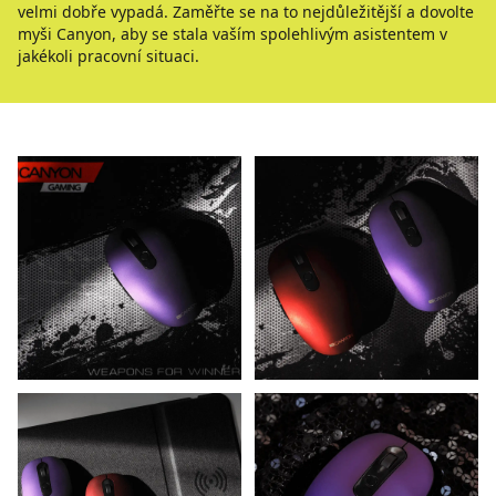
velmi dobře vypadá. Zaměřte se na to nejdůležitější a dovolte
myši Canyon, aby se stala vaším spolehlivým asistentem v
jakékoli pracovní situaci.