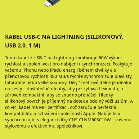
KABEL USB-C NA LIGHTNING (SILIKONOVÝ,
USB 2.0, 1 M)
Tento kabel z USB-C na Lightning kombinuje 60W výkon,
rychlost a spolehlivost pro nabíjení i synchronizaci. Poskytuje
vašemu iPhonu nebo iPadu energii během chvilky a s
přenosovou rychlostí 480 MB/s rychle synchronizuje playlisty,
fotografie nebo velké soubory. Díky 1metrové délce je ideální
na cesty – dostatečně dlouhý, aby poskytoval flexibilitu, a
zároveň kompaktní, aby se snadno přenášel. Hladký
silikonový povrch je příjemný na dotek a odolný vůči uzlům. A
co víc, kabel má MFi certifikaci, což zaručuje perfektní
kompatibilitu a schválení společností Apple. Nabíjejte a
synchronizujte s elegancí díky CNS-CLNM60SC10W – vašemu
stylovému a efektivnímu společníkovi.