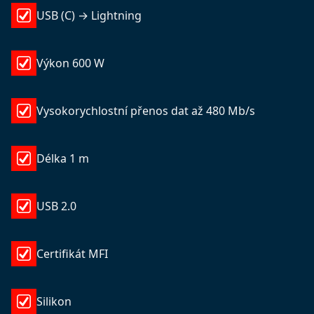
USB (C) → Lightning
Výkon 600 W
Vysokorychlostní přenos dat až 480 Mb/s
Délka 1 m
USB 2.0
Certifikát MFI
Silikon