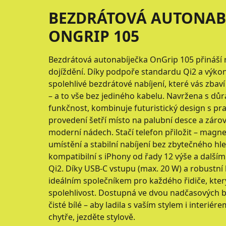
BEZDRÁTOVÁ AUTONAB
ONGRIP 105
Bezdrátová autonabíječka OnGrip 105 přináší 
dojíždění. Díky podpoře standardu Qi2 a výkon
spolehlivé bezdrátové nabíjení, které vás zbaví
– a to vše bez jediného kabelu. Navržena s dů
funkčnost, kombinuje futuristický design s pr
provedení šetří místo na palubní desce a záro
moderní nádech. Stačí telefon přiložit – magne
umístění a stabilní nabíjení bez zbytečného hl
kompatibilní s iPhony od řady 12 výše a dalším
Qi2. Díky USB-C vstupu (max. 20 W) a robustní
ideálním společníkem pro každého řidiče, který
spolehlivost. Dostupná ve dvou nadčasových b
čisté bílé – aby ladila s vaším stylem i interié
chytře, jezděte stylově.