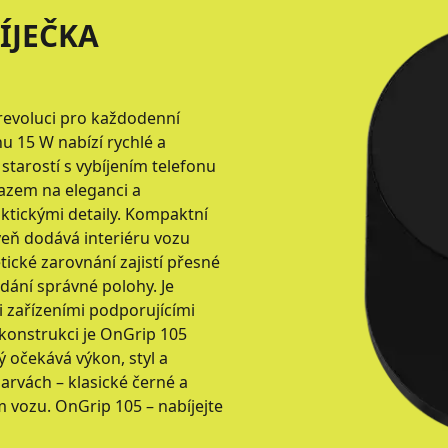
ÍJEČKA
revoluci pro každodenní
u 15 W nabízí rychlé a
 starostí s vybíjením telefonu
razem na eleganci a
aktickými detaily. Kompaktní
veň dodává interiéru vozu
tické zarovnání zajistí přesné
edání správné polohy. Je
i zařízeními podporujícími
 konstrukci je OnGrip 105
 očekává výkon, styl a
arvách – klasické černé a
rem vozu. OnGrip 105 – nabíjejte