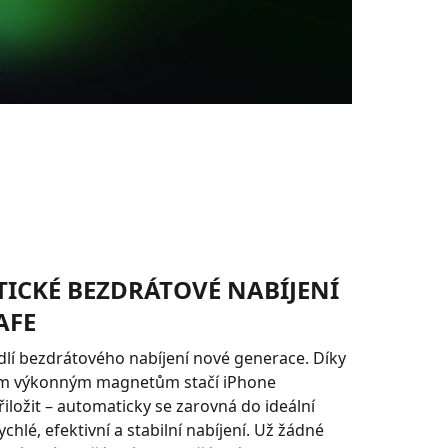
ICKÉ BEZDRÁTOVÉ NABÍJENÍ
AFE
dlí bezdrátového nabíjení nové generace. Díky
m výkonným magnetům stačí iPhone
iložit – automaticky se zarovná do ideální
chlé, efektivní a stabilní nabíjení. Už žádné