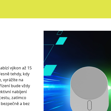
abízí výkon až 15
řesně tehdy, kdy
, vyrážíte na
řízení bude vždy
ktivní nabíjení
cestu, zatímco
, bezpečně a bez