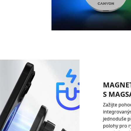
MAGNET
S MAGS
Zažijte poho
integrovaný
jednoduše př
polohy pro ry