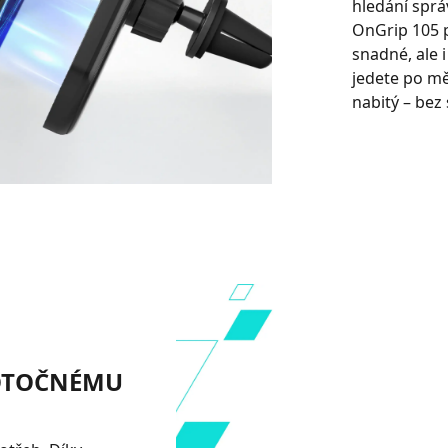
hledání spr
OnGrip 105 p
snadné, ale 
jedete po mě
nabitý – bez 
 OTOČNÉMU