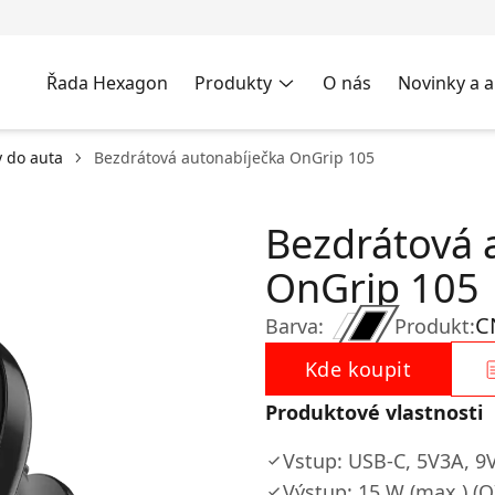
Řada Hexagon
Produkty
O nás
Novinky a a
y do auta
Bezdrátová autonabíječka OnGrip 105
Bezdrátová 
OnGrip 105
C
Barva:
Produkt:
Kde koupit
Produktové vlastnosti
Vstup: USB-C, 5V3A, 9
Výstup: 15 W (max.) (Q