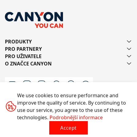
PRODUKTY
PRO PARTNERY
PRO UŽIVATELE
O ZNAČCE CANYON
We use cookies to ensure performance and
improve the quality of service. By continuing to
Kontaktujte nás
use our service, you agree to the use of these
technologies.
Podrobnější informace
Accept
Všechna práva vyhrazena © 2014-2026 CANYON