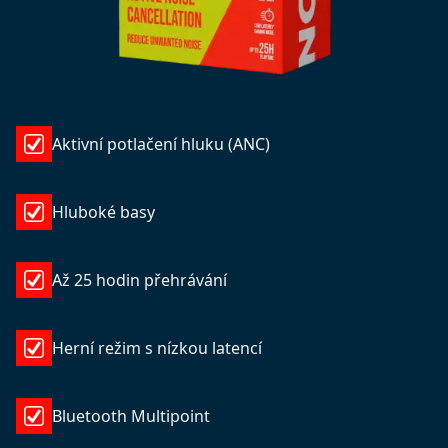
Aktivní potlačení hluku (ANC)
Hluboké basy
Až 25 hodin přehrávání
Herní režim s nízkou latencí
Bluetooth Multipoint