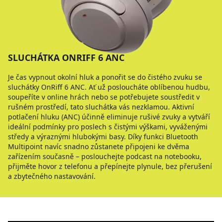
SLUCHÁTKA ONRIFF 6 ANC
Je čas vypnout okolní hluk a ponořit se do čistého zvuku se
sluchátky OnRiff 6 ANC. Ať už posloucháte oblíbenou hudbu,
soupeříte v online hrách nebo se potřebujete soustředit v
rušném prostředí, tato sluchátka vás nezklamou. Aktivní
potlačení hluku (ANC) účinně eliminuje rušivé zvuky a vytváří
ideální podmínky pro poslech s čistými výškami, vyváženými
středy a výraznými hlubokými basy. Díky funkci Bluetooth
Multipoint navíc snadno zůstanete připojeni ke dvěma
zařízením současně – poslouchejte podcast na notebooku,
přijměte hovor z telefonu a přepínejte plynule, bez přerušení
a zbytečného nastavování.