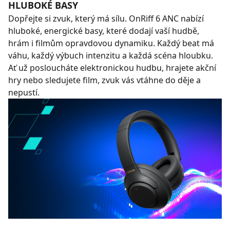
HLUBOKÉ BASY
Dopřejte si zvuk, který má sílu. OnRiff 6 ANC nabízí
hluboké, energické basy, které dodají vaší hudbě,
hrám i filmům opravdovou dynamiku. Každý beat má
váhu, každý výbuch intenzitu a každá scéna hloubku.
Ať už posloucháte elektronickou hudbu, hrajete akční
hry nebo sledujete film, zvuk vás vtáhne do děje a
nepustí.