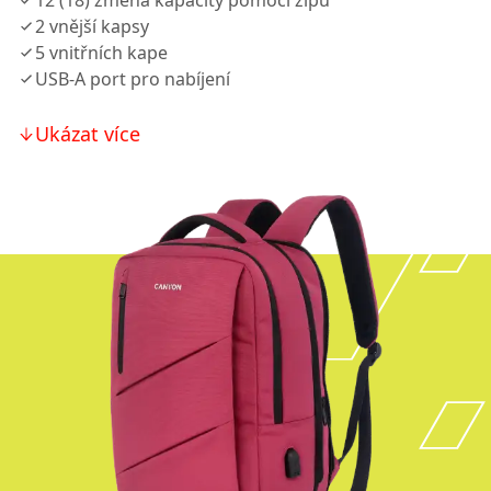
12 (18) změna kapacity pomocí zipu
2 vnější kapsy
5 vnitřních kape
USB-A port pro nabíjení
Ukázat více