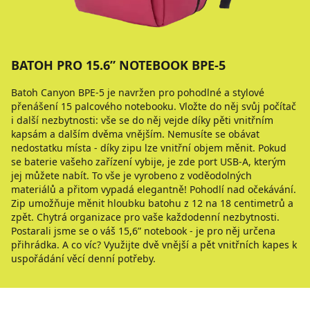
BATOH PRO 15.6ʺ NOTEBOOK BPE-5
Batoh Canyon BPE-5 je navržen pro pohodlné a stylové
přenášení 15 palcového notebooku. Vložte do něj svůj počítač
i další nezbytnosti: vše se do něj vejde díky pěti vnitřním
kapsám a dalším dvěma vnějším. Nemusíte se obávat
nedostatku místa - díky zipu lze vnitřní objem měnit. Pokud
se baterie vašeho zařízení vybije, je zde port USB-A, kterým
jej můžete nabít. To vše je vyrobeno z voděodolných
materiálů a přitom vypadá elegantně! Pohodlí nad očekávání.
Zip umožňuje měnit hloubku batohu z 12 na 18 centimetrů a
zpět. Chytrá organizace pro vaše každodenní nezbytnosti.
Postarali jsme se o váš 15,6ʺ notebook - je pro něj určena
přihrádka. A co víc? Využijte dvě vnější a pět vnitřních kapes k
uspořádání věcí denní potřeby.