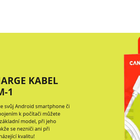
ARGE KABEL
M-1
e svůj Android smartphone či
ipojením k počítači můžete
základní model, při jeho
akže se nezniči ani při
zející kvalitu!