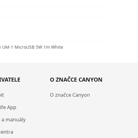
 UM-1 MicroUSB 5W 1m White
IVATELE
O ZNAČCE CANYON
it
O značce Canyon
ife App
 a manuály
centra