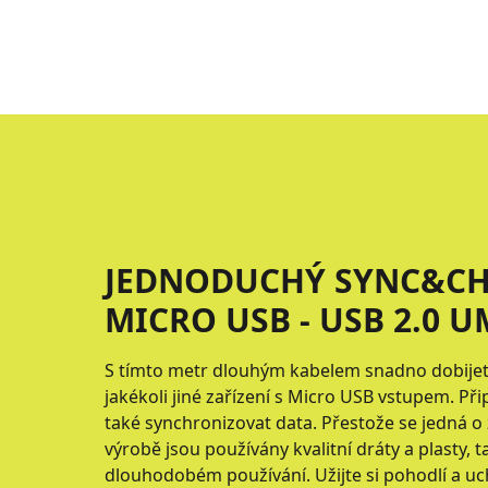
JEDNODUCHÝ SYNC&CH
MICRO USB - USB 2.0 U
S tímto metr dlouhým kabelem snadno dobijet
jakékoli jiné zařízení s Micro USB vstupem. Př
také synchronizovat data. Přestože se jedná o 
výrobě jsou používány kvalitní dráty a plasty, t
dlouhodobém používání. Užijte si pohodlí a uchá