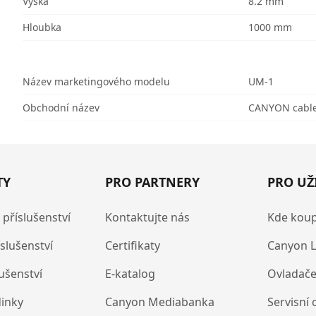
Výška
8.2 mm
Hloubka
1000 mm
Název marketingového modelu
UM-1
Obchodní název
CANYON cable
TY
PRO PARTNERY
PRO UŽ
 příslušenství
Kontaktujte nás
Kde koup
íslušenství
Certifikaty
Canyon L
lušenství
E-katalog
Ovladače
dinky
Canyon Mediabanka
Servisní 