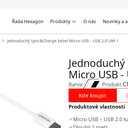
Řada Hexagon
Produkty
O nás
Novinky a a
Jednoduchý Sync&Charge kabel Micro USB - USB 2.0 UM-1
Jednoduchý
Micro USB -
C
Barva:
Produkt:
Kde koupit
Produktové vlastnosti
Micro USB – USB 2.0 k
Dlouhý 1 metr