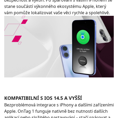
bezpečnost a výkon. Po spárování s vaším iPhonem se
stane součástí výkonného ekosystému Apple, který
vám pomůže lokalizovat vaše věci rychle a spolehlivě.
KOMPATIBILNÍ S IOS 14.5 A VYŠŠÍ
Bezproblémová integrace s iPhony a dalšími zařízeními
Apple. OnTag 1 funguje nativně bez nutnosti dalších
aplikací nebo složitého nastavování – stačí spárovat a