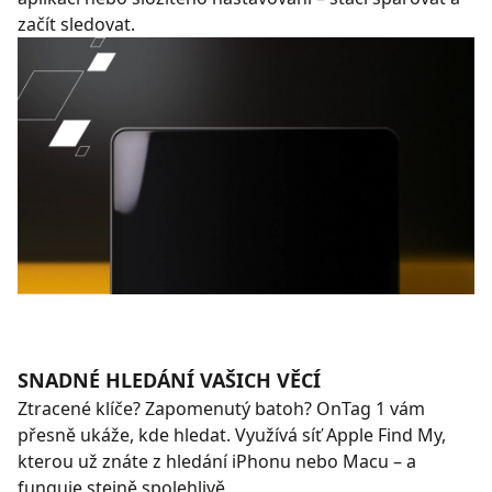
začít sledovat.
SNADNÉ HLEDÁNÍ VAŠICH VĚCÍ
Ztracené klíče? Zapomenutý batoh? OnTag 1 vám
přesně ukáže, kde hledat. Využívá síť Apple Find My,
kterou už znáte z hledání iPhonu nebo Macu – a
funguje stejně spolehlivě.