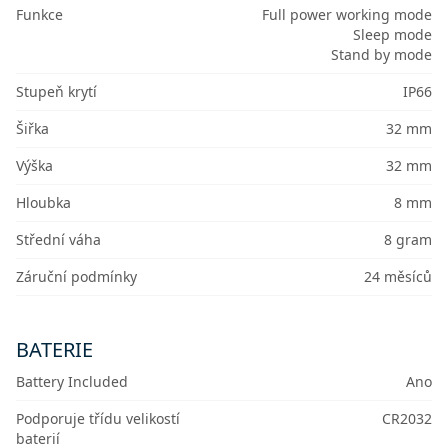
Funkce
Full power working mode
Sleep mode
Stand by mode
Stupeň krytí
IP66
Šiřka
32 mm
Výška
32 mm
Hloubka
8 mm
Střední váha
8 gram
Záruční podmínky
24 měsíců
BATERIE
Battery Included
Ano
Podporuje třídu velikostí
CR2032
baterií