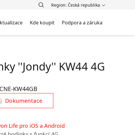
Region: Česká republika
ktualizace
Kde koupit
Podpora a záruka
nky ''Jondy'' KW44 4G
CNE-KW44GB
Dokumentace
on Life pro iOS a Android
ré hodinky s funkcí 4G