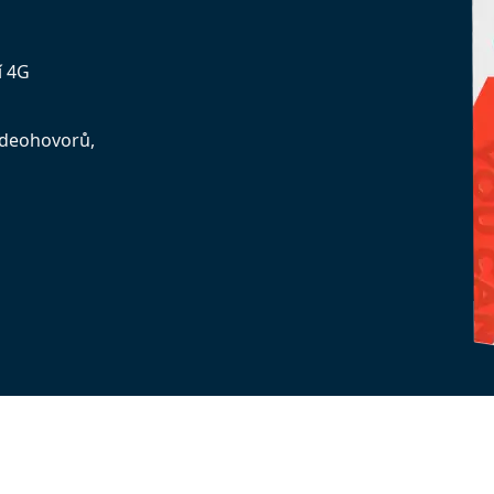
í 4G
videohovorů,