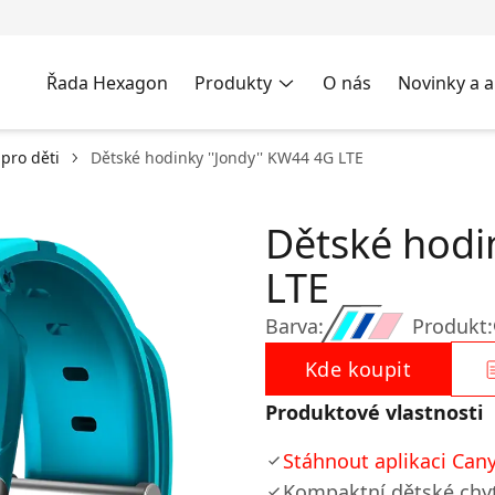
Řada Hexagon
Produkty
O nás
Novinky a a
pro děti
Dětské hodinky ''Jondy'' KW44 4G LTE
Dětské hodi
LTE
Barva:
Produkt:
Kde koupit
Produktové vlastnosti
Stáhnout aplikaci Cany
Kompaktní dětské chyt