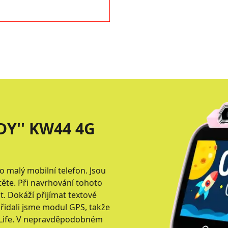
DY'' KW44 4G
o malý mobilní telefon. Jsou
ěte. Při navrhování tohoto
t. Dokáží přijímat textové
řidali jsme modul GPS, takže
n Life. V nepravděpodobném