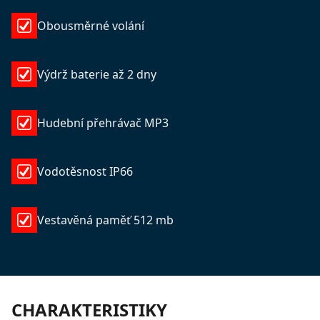
Obousměrné volání
Výdrž baterie až 2 dny
Hudební přehrávač MP3
Vodotěsnost IP66
Vestavěná paměť 512 mb
CHARAKTERISTIKY