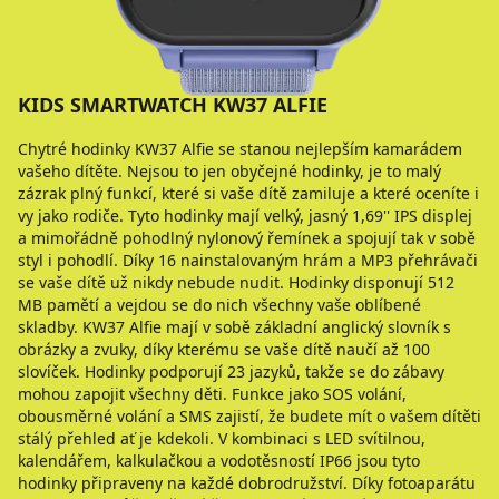
KIDS SMARTWATCH KW37 ALFIE
Chytré hodinky KW37 Alfie se stanou nejlepším kamarádem
vašeho dítěte. Nejsou to jen obyčejné hodinky, je to malý
zázrak plný funkcí, které si vaše dítě zamiluje a které oceníte i
vy jako rodiče. Tyto hodinky mají velký, jasný 1,69'' IPS displej
a mimořádně pohodlný nylonový řemínek a spojují tak v sobě
styl i pohodlí. Díky 16 nainstalovaným hrám a MP3 přehrávači
se vaše dítě už nikdy nebude nudit. Hodinky disponují 512
MB pamětí a vejdou se do nich všechny vaše oblíbené
skladby. KW37 Alfie mají v sobě základní anglický slovník s
obrázky a zvuky, díky kterému se vaše dítě naučí až 100
slovíček. Hodinky podporují 23 jazyků, takže se do zábavy
mohou zapojit všechny děti. Funkce jako SOS volání,
obousměrné volání a SMS zajistí, že budete mít o vašem dítěti
stálý přehled ať je kdekoli. V kombinaci s LED svítilnou,
kalendářem, kalkulačkou a vodotěsností IP66 jsou tyto
hodinky připraveny na každé dobrodružství. Díky fotoaparátu