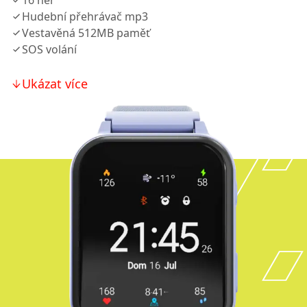
16 her
Hudební přehrávač mp3
Vestavěná 512MB paměť
SOS volání
Ukázat více