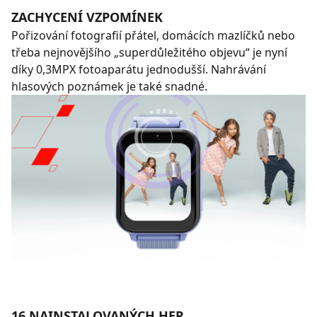
ZACHYCENÍ VZPOMÍNEK
Pořizování fotografií přátel, domácích mazlíčků nebo
třeba nejnovějšího „superdůležitého objevu“ je nyní
díky 0,3MPX fotoaparátu jednodušší. Nahrávání
hlasových poznámek je také snadné.
16 NAINSTALOVANÝCH HER