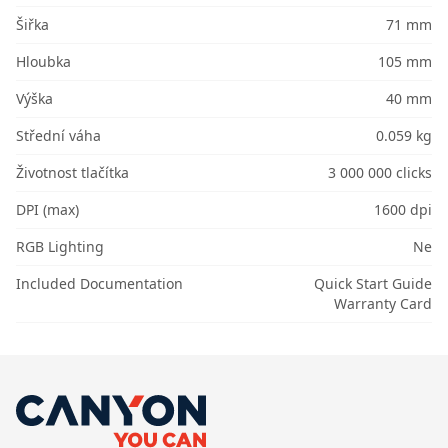
Šiřka
71 mm
Hloubka
105 mm
Výška
40 mm
Střední váha
0.059 kg
Životnost tlačítka
3 000 000 clicks
DPI (max)
1600 dpi
RGB Lighting
Ne
Included Documentation
Quick Start Guide
Warranty Card