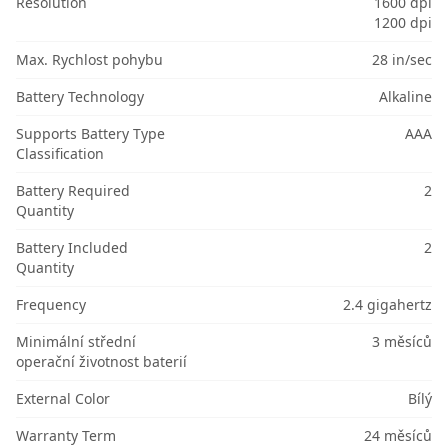
Resolution
1600 dpi
1200 dpi
Max. Rychlost pohybu
28 in/sec
Battery Technology
Alkaline
Supports Battery Type
AAA
Classification
Battery Required
2
Quantity
Battery Included
2
Quantity
Frequency
2.4 gigahertz
Minimální střední
3 měsíců
operační životnost baterií
External Color
Bílý
Warranty Term
24 měsíců