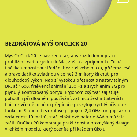
BEZDRÁTOVÁ MYŠ ONCLICK 20
Myš OnClick 20 je navržena tak, aby každodenní práci i
prohlížení webu zjednodušila, ztišila a zpříjemnila. Tichá
tlačítka umožní soustředění bez rušivého hluku, přičemž levé
a pravé tlačítko zvládnou více než 3 miliony kliknutí pro
dlouhodobý výkon. Nabízí vysokou přesnost s nastavitelným
DPI až 1600, frekvencí snímání 250 Hz a zrychlením 8G pro
plynulý, kontrolovaný pohyb. Ergonomický tvar zajišťuje
pohodlí i při dlouhém používání, zatímco šest intuitivních
tlačítek včetně tichého přepínače poskytuje rychlý přístup k
funkcím. Stabilní bezdrátové připojení 2,4 GHz funguje až na
vzdálenost 10 metrů, stačí vložit dvě baterie AAA a můžete
začít. OnClick 20 kombinuje praktičnost a promyšlený design
v lehkém modelu, který oceníte při každém úkolu.