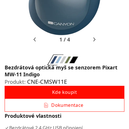
1
/
4
Bezdrátová optická myš se senzorem Pixart
MW-11 Indigo
CNE-CMSW11E
Produkt:
Kde koupit
Dokumentace
Produktové vlastnosti
Bezdrátové 2,4 GHz USB připojení