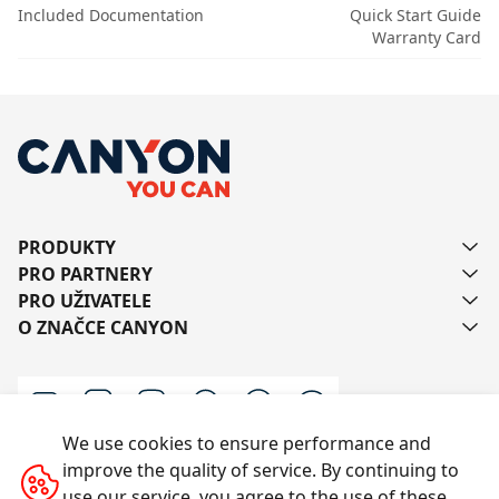
Included Documentation
Quick Start Guide
Warranty Card
PRODUKTY
PRO PARTNERY
PRO UŽIVATELE
O ZNAČCE CANYON
We use cookies to ensure performance and
improve the quality of service. By continuing to
Kontaktujte nás
use our service, you agree to the use of these