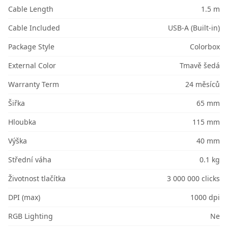
Cable Length
1.5 m
Cable Included
USB-A (Built-in)
Package Style
Colorbox
External Color
Tmavě šedá
Warranty Term
24 měsíců
Šiřka
65 mm
Hloubka
115 mm
Výška
40 mm
Střední váha
0.1 kg
Životnost tlačítka
3 000 000 clicks
DPI (max)
1000 dpi
RGB Lighting
Ne