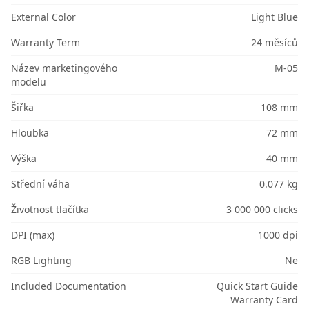
External Color
Light Blue
Warranty Term
24 měsíců
Název marketingového
M-05
modelu
Šiřka
108 mm
Hloubka
72 mm
Výška
40 mm
Střední váha
0.077 kg
Životnost tlačítka
3 000 000 clicks
DPI (max)
1000 dpi
RGB Lighting
Ne
Included Documentation
Quick Start Guide
Warranty Card