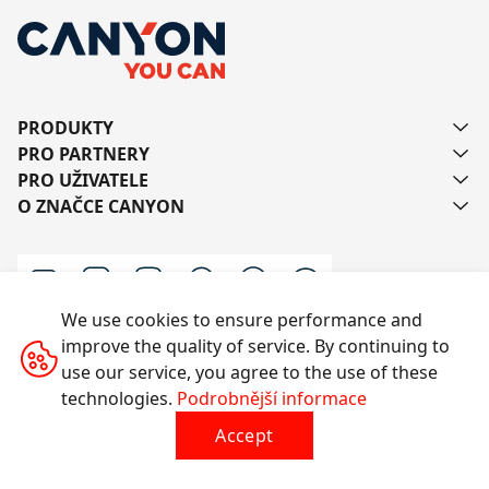
PRODUKTY
PRO PARTNERY
PRO UŽIVATELE
O ZNAČCE CANYON
We use cookies to ensure performance and
improve the quality of service. By continuing to
Kontaktujte nás
use our service, you agree to the use of these
technologies.
Podrobnější informace
Accept
Všechna práva vyhrazena © 2014-2026 CANYON