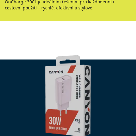
OnCharge 30CL je ideálním řešením pro každodenní i
cestovní použití – rychlé, efektivní a stylové.