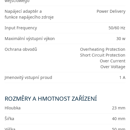
wejściowego
Napájecí adaptér a
Power Delivery
funkce napájecího zdroje
Input Frequency
50/60 Hz
Maximální výstupní výkon
30 w
Ochrana obvodů
Overheating Protection
Short Circuit Protection
Over Current
Over Voltage
Jmenovitý vstupní proud
1 A
ROZMĚRY A HMOTNOST ZAŘÍZENÍ
Hloubka
23 mm
Šiřka
40 mm
Výška
50 mm