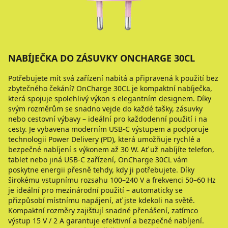
NABÍJEČKA DO ZÁSUVKY ONCHARGE 30CL
Potřebujete mít svá zařízení nabitá a připravená k použití bez
zbytečného čekání? OnCharge 30CL je kompaktní nabíječka,
která spojuje spolehlivý výkon s elegantním designem. Díky
svým rozměrům se snadno vejde do každé tašky, zásuvky
nebo cestovní výbavy – ideální pro každodenní použití i na
cesty. Je vybavena moderním USB-C výstupem a podporuje
technologii Power Delivery (PD), která umožňuje rychlé a
bezpečné nabíjení s výkonem až 30 W. Ať už nabíjíte telefon,
tablet nebo jiná USB-C zařízení, OnCharge 30CL vám
poskytne energii přesně tehdy, kdy ji potřebujete. Díky
širokému vstupnímu rozsahu 100–240 V a frekvenci 50–60 Hz
je ideální pro mezinárodní použití – automaticky se
přizpůsobí místnímu napájení, ať jste kdekoli na světě.
Kompaktní rozměry zajišťují snadné přenášení, zatímco
výstup 15 V / 2 A garantuje efektivní a bezpečné nabíjení.