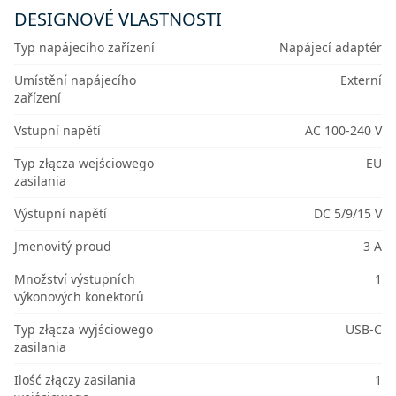
DESIGNOVÉ VLASTNOSTI
Typ napájecího zařízení
Napájecí adaptér
Umístění napájecího
Externí
zařízení
Vstupní napětí
AC 100-240 V
Typ złącza wejściowego
EU
zasilania
Výstupní napětí
DC 5/9/15 V
Jmenovitý proud
3 A
Množství výstupních
1
výkonových konektorů
Typ złącza wyjściowego
USB-C
zasilania
Ilość złączy zasilania
1