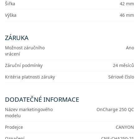
Šiřka
42 mm
Výška
46 mm
ZÁRUKA
Možnost záručního
Ano
vrácení
Záruční podmínky
24 měsíců
Kritéria platnosti záruky
Sériové číslo
DODATEČNÉ INFORMACE
Název marketingového
OnCharge 250 QC
modelu
Prodejce
CANYON
Označení
CNE-CHA250-21