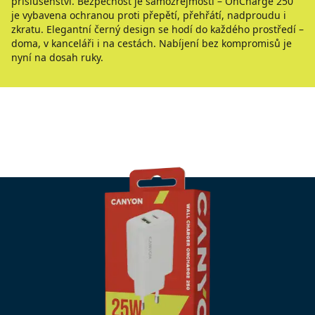
příslušenství. Bezpečnost je samozřejmostí – OnCharge 250
je vybavena ochranou proti přepětí, přehřátí, nadproudu i
zkratu. Elegantní černý design se hodí do každého prostředí –
doma, v kanceláři i na cestách. Nabíjení bez kompromisů je
nyní na dosah ruky.