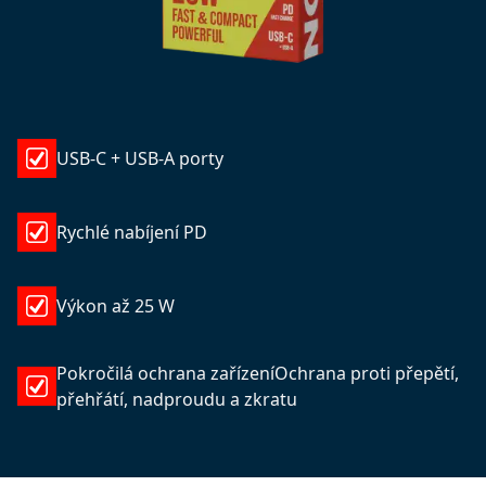
USB-C + USB-A porty
Rychlé nabíjení PD
Výkon až 25 W
Pokročilá ochrana zařízeníOchrana proti přepětí,
přehřátí, nadproudu a zkratu