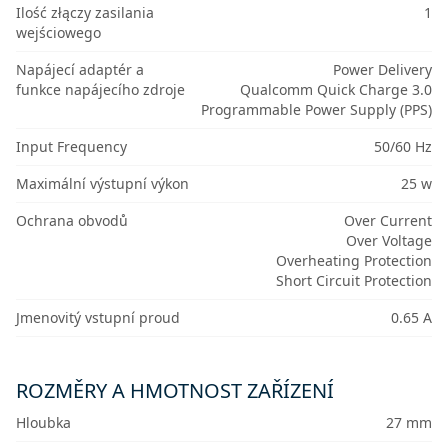
Ilość złączy zasilania
1
wejściowego
Napájecí adaptér a
Power Delivery
funkce napájecího zdroje
Qualcomm Quick Charge 3.0
Programmable Power Supply (PPS)
Input Frequency
50/60 Hz
Maximální výstupní výkon
25 w
Ochrana obvodů
Over Current
Over Voltage
Overheating Protection
Short Circuit Protection
Jmenovitý vstupní proud
0.65 A
ROZMĚRY A HMOTNOST ZAŘÍZENÍ
Hloubka
27 mm