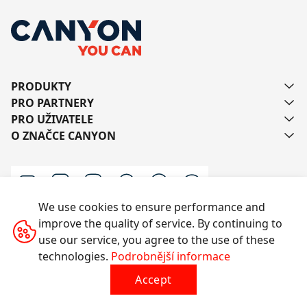
PRODUKTY
PRO PARTNERY
PRO UŽIVATELE
O ZNAČCE CANYON
We use cookies to ensure performance and
improve the quality of service. By continuing to
Kontaktujte nás
use our service, you agree to the use of these
technologies.
Podrobnější informace
Accept
Všechna práva vyhrazena © 2014-2026 CANYON