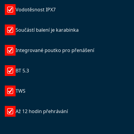
Vodotěsnost IPX7
Součástí balení je karabinka
Integrované poutko pro přenášení
BT 5.3
TWS
Až 12 hodin přehrávání