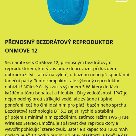
PŘENOSNÝ BEZDRÁTOVÝ REPRODUKTOR
ONMOVE 12
Seznamte se s OnMove 12, přenosným bezdrátovým
reproduktorem, který vás bude doprovázet při každém
dobrodružství – ať už na výletě, u bazénu nebo při spontánní
taneční párty. Tento kompaktní, ale výkonný reproduktor
nabízí křišťálově čistý zvuk s výkonem 5 W, který dodává
každému tónu bohatost a hloubku. Díky vodotěsnosti IPX7 je
nejen odolný proti stříkající vodě, ale zvládne i úplné
ponoření, což ho činí ideálním pro pláž, bazén nebo sprchu.
Bezdrátová technologie BT 5.3 zajistí rychlé a stabilní
připojení s minimálním zpožděním, zatímco režim TWS (True
Wireless Stereo) umožňuje spárovat dva reproduktory a
vytvořit pohlcující stereo zvuk. Baterie s kapacitou 1200 mAh
poskytuje až 12 hodin hudby při 50% hlasitosti, a když je čas