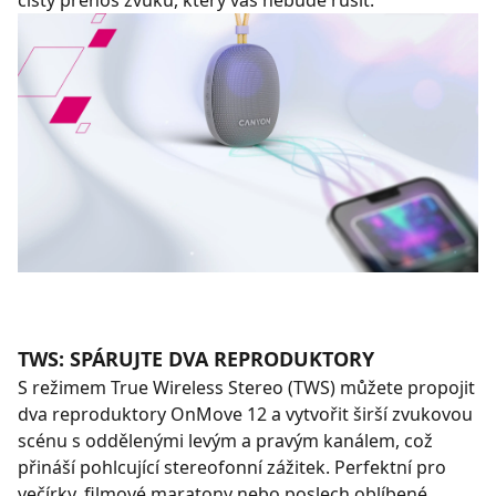
čistý přenos zvuku, který vás nebude rušit.
TWS: SPÁRUJTE DVA REPRODUKTORY
S režimem True Wireless Stereo (TWS) můžete propojit
dva reproduktory OnMove 12 a vytvořit širší zvukovou
scénu s oddělenými levým a pravým kanálem, což
přináší pohlcující stereofonní zážitek. Perfektní pro
večírky, filmové maratony nebo poslech oblíbené