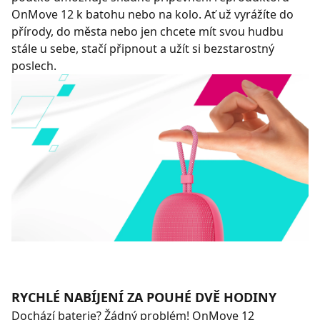
OnMove 12 k batohu nebo na kolo. Ať už vyrážíte do
přírody, do města nebo jen chcete mít svou hudbu
stále u sebe, stačí připnout a užít si bezstarostný
poslech.
RYCHLÉ NABÍJENÍ ZA POUHÉ DVĚ HODINY
Dochází baterie? Žádný problém! OnMove 12