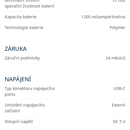
Minimální střední
12 hod
operační životnost baterií
Kapacita baterie
1200 miliampérhodina
Technologie baterie
Polymer
ZÁRUKA
Záruční podmínky
24 měsíců
NAPÁJENÍ
Typ konektoru napájecího
USB-C
portu
Umístění napájecího
Externí
zařízení
Vstupní napětí
DC 5 V