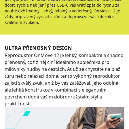
dobít, rychlé nabíjení přes USB-C vás vrátí zpět do rytmu za
pouhé dvě hodiny. Lehký, odolný a vodotěsný, OnMove 12 je
vždy připravený vyrazit s vámi a doprovázet vás kdekoli s
kvalitním zvukem.
ULTRA PŘENOSNÝ DESIGN
Reproduktor OnMove 12 je lehký, kompaktní a snadno
přenosný, což z něj činí ideálního společníka pro
milovníky hudby na cestách. Ať už se chystáte na pláž,
túru nebo relaxaci doma, tento výkonný reproduktor
zajistí skvělý zvuk, aniž by vás zatěžoval. Jeho odolná,
ale lehká konstrukce v kombinaci s elegantním
povrchem dodá vašim dobrodružstvím styl a
praktičnost.