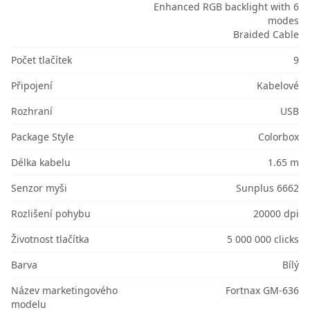
Enhanced RGB backlight with 6
modes
Braided Cable
Počet tlačítek
9
Připojení
Kabelové
Rozhraní
USB
Package Style
Colorbox
Délka kabelu
1.65 m
Senzor myši
Sunplus 6662
Rozlišení pohybu
20000 dpi
Životnost tlačítka
5 000 000 clicks
Barva
Bílý
Název marketingového
Fortnax GM-636
modelu