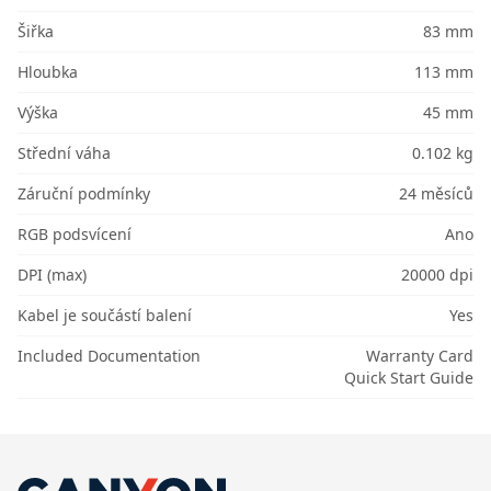
Šiřka
83 mm
Hloubka
113 mm
Výška
45 mm
Střední váha
0.102 kg
Záruční podmínky
24 měsíců
RGB podsvícení
Ano
DPI (max)
20000 dpi
Kabel je součástí balení
Yes
Included Documentation
Warranty Card
Quick Start Guide