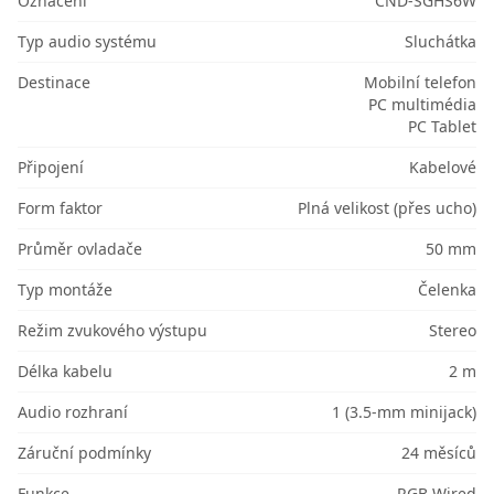
Označení
CND-SGHS6W
Typ audio systému
Sluchátka
Destinace
Mobilní telefon
PC multimédia
PC Tablet
Připojení
Kabelové
Form faktor
Plná velikost (přes ucho)
Průměr ovladače
50 mm
Typ montáže
Čelenka
Režim zvukového výstupu
Stereo
Délka kabelu
2 m
Audio rozhraní
1 (3.5-mm minijack)
Záruční podmínky
24 měsíců
Funkce
RGB Wired