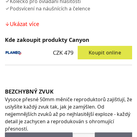
Kolečko pro ovládání hlasitosti
Podsvícení na náušnících a čelence
Ukázat více
Kde zakoupit produkty Canyon
CZK 479
Koupit online
BEZCHYBNÝ ZVUK
Vysoce přesné 50mm měniče reproduktorů zajišťují, že
uslyšíte každý zvuk tak, jak je zamýšlen. Od
nejjemnějších zvuků až po nejhlasitější exploze - každý
detail je zachycen a reprodukován s ohromující
přesností.