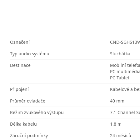
Označení
CND-SGHS13
Typ audio systému
Sluchátka
Destinace
Mobilní telefo
PC multimédi
PC Tablet
Připojení
Kabelové a be
Průměr ovladače
40 mm
Režim zvukového výstupu
7.1 Channel 
Délka kabelu
1.8 m
Záruční podmínky
24 měsíců