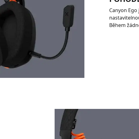
Canyon Ego 
nastavitelno
Během žádné