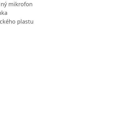
ný mikrofon
nka
ického plastu