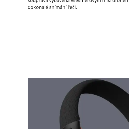
souprava vybavena všesměrovým mikrofonem, 
dokonalé snímání řeči.