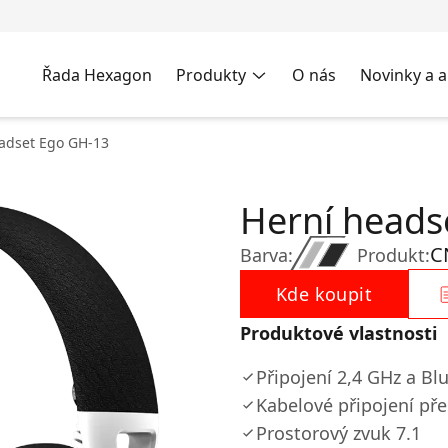
Řada Hexagon
Produkty
O nás
Novinky a a
adset Ego GH-13
Herní heads
C
Barva:
Produkt:
Kde koupit
Produktové vlastnosti
Připojení 2,4 GHz a Bl
Kabelové připojení př
Prostorový zvuk 7.1