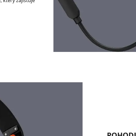
který zajišťuje
POHODL