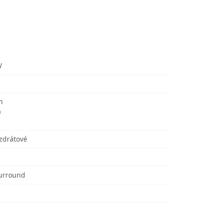
W
n
a
zdrátové
Surround