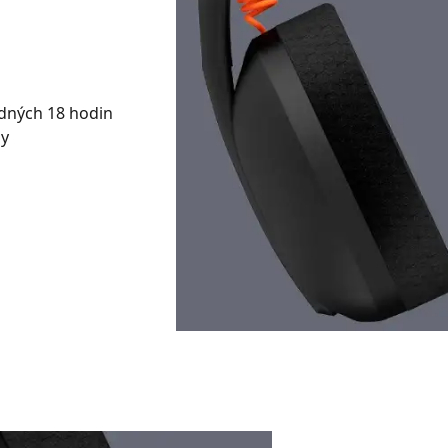
odných 18 hodin
ny