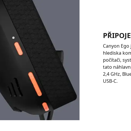
PŘIPOJ
Canyon Ego 
hlediska kom
počítači, sy
tato náhlavn
2,4 GHz, Blu
USB-C.