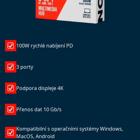
100W rychlé nabíjení PD
3 porty
Podpora displeje 4K
Přenos dat 10 Gb/s
Kompatibilní s operačními systémy Windows,
MacOS, Android