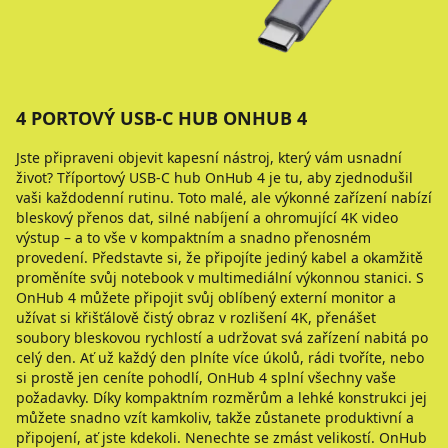
4 PORTOVÝ USB-C HUB ONHUB 4
Jste připraveni objevit kapesní nástroj, který vám usnadní
život? Tříportový USB-C hub OnHub 4 je tu, aby zjednodušil
vaši každodenní rutinu. Toto malé, ale výkonné zařízení nabízí
bleskový přenos dat, silné nabíjení a ohromující 4K video
výstup – a to vše v kompaktním a snadno přenosném
provedení. Představte si, že připojíte jediný kabel a okamžitě
proměníte svůj notebook v multimediální výkonnou stanici. S
OnHub 4 můžete připojit svůj oblíbený externí monitor a
užívat si křišťálově čistý obraz v rozlišení 4K, přenášet
soubory bleskovou rychlostí a udržovat svá zařízení nabitá po
celý den. Ať už každý den plníte více úkolů, rádi tvoříte, nebo
si prostě jen ceníte pohodlí, OnHub 4 splní všechny vaše
požadavky. Díky kompaktním rozměrům a lehké konstrukci jej
můžete snadno vzít kamkoliv, takže zůstanete produktivní a
připojení, ať jste kdekoli. Nenechte se zmást velikostí. OnHub