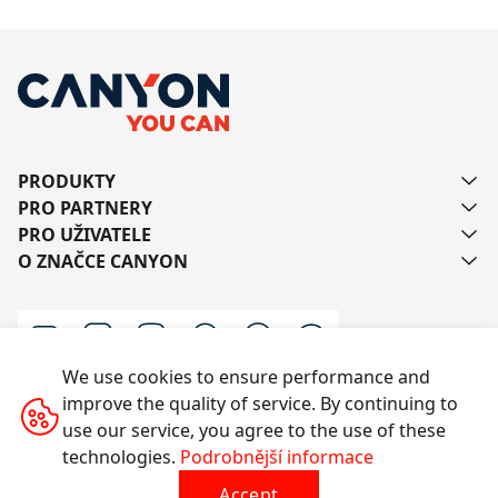
PRODUKTY
PRO PARTNERY
PRO UŽIVATELE
O ZNAČCE CANYON
We use cookies to ensure performance and
improve the quality of service. By continuing to
Kontaktujte nás
use our service, you agree to the use of these
technologies.
Podrobnější informace
Accept
Všechna práva vyhrazena © 2014-2026 CANYON