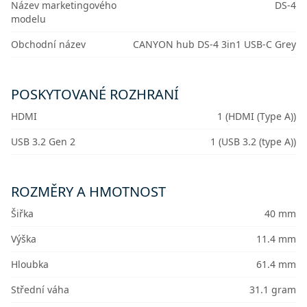
Název marketingového
DS-4
modelu
Obchodní název
CANYON hub DS-4 3in1 USB-C Grey
POSKYTOVANÉ ROZHRANÍ
HDMI
1 (HDMI (Type A))
USB 3.2 Gen 2
1 (USB 3.2 (type A))
ROZMĚRY A HMOTNOST
Šiřka
40 mm
Výška
11.4 mm
Hloubka
61.4 mm
Střední váha
31.1 gram