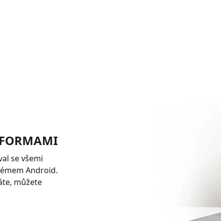
TFORMAMI
val se všemi
stémem Android.
áte, můžete