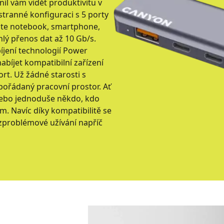
il vám vidět produktivitu v
tranné konfiguraci s 5 porty
ojte notebook, smartphone,
chlý přenos dat až 10 Gb/s.
íjení technologií Power
abíjet kompatibilní zařízení
ort. Už žádné starosti s
spořádaný pracovní prostor. Ať
, nebo jednoduše někdo, kdo
m. Navíc díky kompatibilitě se
zproblémové užívání napříč