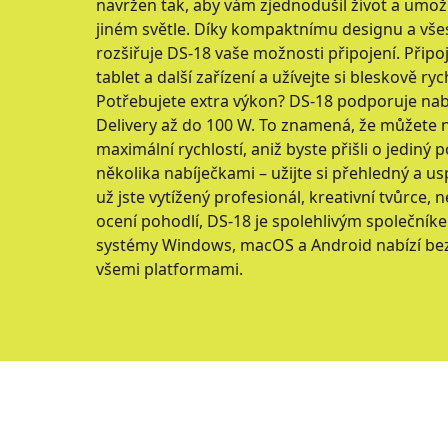
navržen tak, aby vám zjednodušil život a umožn
jiném světle. Díky kompaktnímu designu a všes
rozšiřuje DS-18 vaše možnosti připojení. Přip
tablet a další zařízení a užívejte si bleskově ry
Potřebujete extra výkon? DS-18 podporuje nab
Delivery až do 100 W. To znamená, že můžete n
maximální rychlostí, aniž byste přišli o jediný p
několika nabíječkami – užijte si přehledný a u
už jste vytížený profesionál, kreativní tvůrce
ocení pohodlí, DS-18 je spolehlivým společníke
systémy Windows, macOS a Android nabízí be
všemi platformami.