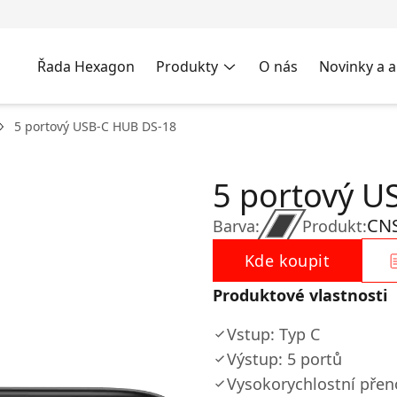
Řada Hexagon
Produkty
O nás
Novinky a a
5 portový USB-C HUB DS-18
5 portový U
CN
Barva:
Produkt:
Kde koupit
Produktové vlastnosti
Vstup: Typ C
Výstup: 5 portů
Vysokorychlostní přen