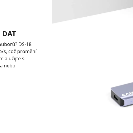
 DAT
souborů? DS-18
b/s, což promění
 a užijte si
dea nebo