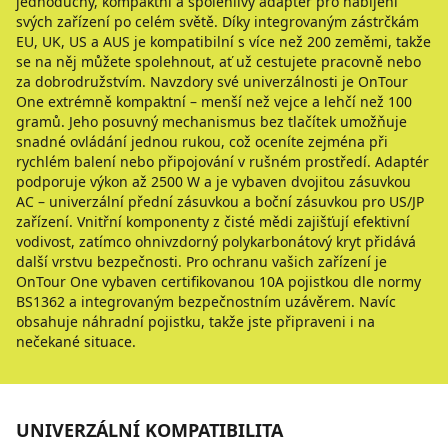
jednoduchý, kompaktní a spolehlivý adaptér pro nabíjení
svých zařízení po celém světě. Díky integrovaným zástrčkám
EU, UK, US a AUS je kompatibilní s více než 200 zeměmi, takže
se na něj můžete spolehnout, ať už cestujete pracovně nebo
za dobrodružstvím. Navzdory své univerzálnosti je OnTour
One extrémně kompaktní – menší než vejce a lehčí než 100
gramů. Jeho posuvný mechanismus bez tlačítek umožňuje
snadné ovládání jednou rukou, což oceníte zejména při
rychlém balení nebo připojování v rušném prostředí. Adaptér
podporuje výkon až 2500 W a je vybaven dvojitou zásuvkou
AC – univerzální přední zásuvkou a boční zásuvkou pro US/JP
zařízení. Vnitřní komponenty z čisté mědi zajišťují efektivní
vodivost, zatímco ohnivzdorný polykarbonátový kryt přidává
další vrstvu bezpečnosti. Pro ochranu vašich zařízení je
OnTour One vybaven certifikovanou 10A pojistkou dle normy
BS1362 a integrovaným bezpečnostním uzávěrem. Navíc
obsahuje náhradní pojistku, takže jste připraveni i na
nečekané situace.
UNIVERZÁLNÍ KOMPATIBILITA