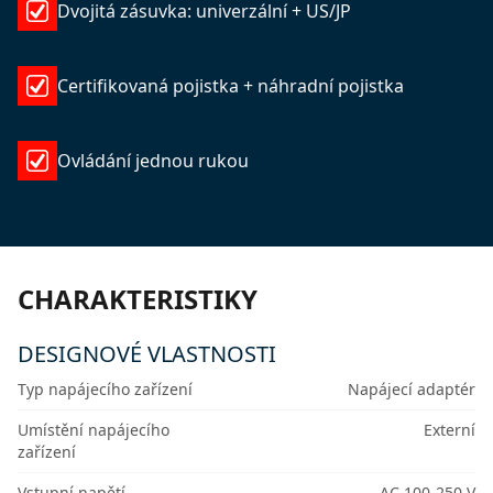
Dvojitá zásuvka: univerzální + US/JP
Certifikovaná pojistka + náhradní pojistka
Ovládání jednou rukou
CHARAKTERISTIKY
DESIGNOVÉ VLASTNOSTI
Typ napájecího zařízení
Napájecí adaptér
Umístění napájecího
Externí
zařízení
Vstupní napětí
AC 100-250 V