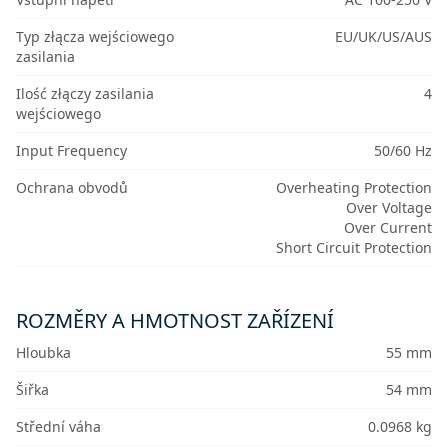
Typ złącza wejściowego
EU/UK/US/AUS
zasilania
Ilość złączy zasilania
4
wejściowego
Input Frequency
50/60 Hz
Ochrana obvodů
Overheating Protection
Over Voltage
Over Current
Short Circuit Protection
ROZMĚRY A HMOTNOST ZAŘÍZENÍ
Hloubka
55 mm
Šiřka
54 mm
Střední váha
0.0968 kg