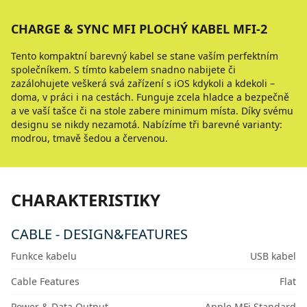
CHARGE & SYNC MFI PLOCHÝ KABEL MFI-2
Tento kompaktní barevný kabel se stane vaším perfektním
společníkem. S tímto kabelem snadno nabijete či
zazálohujete veškerá svá zařízení s iOS kdykoli a kdekoli –
doma, v práci i na cestách. Funguje zcela hladce a bezpečně
a ve vaší tašce či na stole zabere minimum místa. Díky svému
designu se nikdy nezamotá. Nabízíme tři barevné varianty:
modrou, tmavě šedou a červenou.
CHARAKTERISTIKY
CABLE - DESIGN&FEATURES
Funkce kabelu
USB kabel
Cable Features
Flat
Power & Data Output
Apple MFi Standard