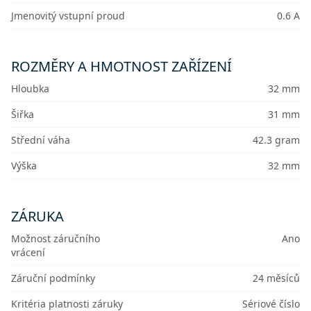
Jmenovitý vstupní proud
0.6 A
ROZMĚRY A HMOTNOST ZAŘÍZENÍ
Hloubka
32 mm
Šiřka
31 mm
Střední váha
42.3 gram
Výška
32 mm
ZÁRUKA
Možnost záručního
Ano
vrácení
Záruční podmínky
24 měsíců
Kritéria platnosti záruky
Sériové číslo