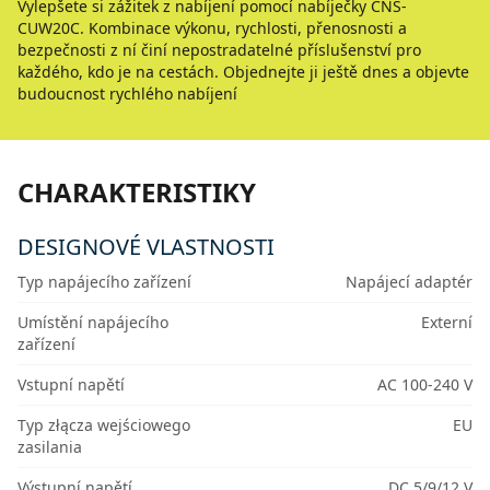
Vylepšete si zážitek z nabíjení pomocí nabíječky CNS-
CUW20C. Kombinace výkonu, rychlosti, přenosnosti a
bezpečnosti z ní činí nepostradatelné příslušenství pro
každého, kdo je na cestách. Objednejte ji ještě dnes a objevte
budoucnost rychlého nabíjení
CHARAKTERISTIKY
DESIGNOVÉ VLASTNOSTI
Typ napájecího zařízení
Napájecí adaptér
Umístění napájecího
Externí
zařízení
Vstupní napětí
AC 100-240 V
Typ złącza wejściowego
EU
zasilania
Výstupní napětí
DC 5/9/12 V