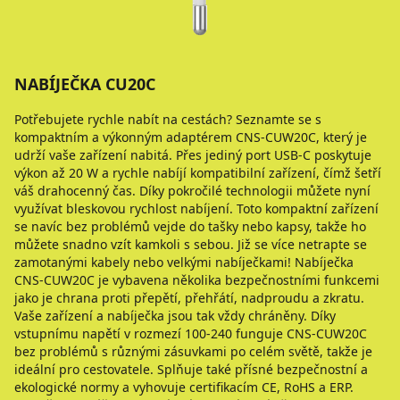
NABÍJEČKA CU20C
Potřebujete rychle nabít na cestách? Seznamte se s
kompaktním a výkonným adaptérem CNS-CUW20C, který je
udrží vaše zařízení nabitá. Přes jediný port USB-C poskytuje
výkon až 20 W a rychle nabíjí kompatibilní zařízení, čímž šetří
váš drahocenný čas. Díky pokročilé technologii můžete nyní
využívat bleskovou rychlost nabíjení. Toto kompaktní zařízení
se navíc bez problémů vejde do tašky nebo kapsy, takže ho
můžete snadno vzít kamkoli s sebou. Již se více netrapte se
zamotanými kabely nebo velkými nabíječkami! Nabíječka
CNS-CUW20C je vybavena několika bezpečnostními funkcemi
jako je chrana proti přepětí, přehřátí, nadproudu a zkratu.
Vaše zařízení a nabíječka jsou tak vždy chráněny. Díky
vstupnímu napětí v rozmezí 100-240 funguje CNS-CUW20C
bez problémů s různými zásuvkami po celém světě, takže je
ideální pro cestovatele. Splňuje také přísné bezpečnostní a
ekologické normy a vyhovuje certifikacím CE, RoHS a ERP.