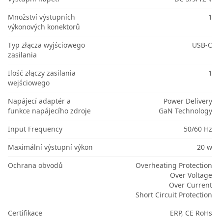
Množství výstupních
1
výkonových konektorů
Typ złącza wyjściowego
USB-C
zasilania
Ilość złączy zasilania
1
wejściowego
Napájecí adaptér a
Power Delivery
funkce napájecího zdroje
GaN Technology
Input Frequency
50/60 Hz
Maximální výstupní výkon
20 w
Ochrana obvodů
Overheating Protection
Over Voltage
Over Current
Short Circuit Protection
Certifikace
ERP, CE RoHs