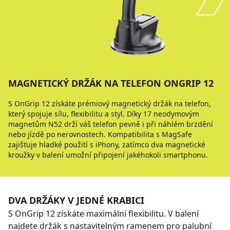
MAGNETICKÝ DRŽÁK NA TELEFON ONGRIP 12
S OnGrip 12 získáte prémiový magnetický držák na telefon,
který spojuje sílu, flexibilitu a styl. Díky 17 neodymovým
magnetům N52 drží váš telefon pevně i při náhlém brzdění
nebo jízdě po nerovnostech. Kompatibilita s MagSafe
zajišťuje hladké použití s iPhony, zatímco dva magnetické
kroužky v balení umožní připojení jakéhokoli smartphonu.
DVA DRŽÁKY V JEDNÉ KRABICI
S OnGrip 12 získáte maximální flexibilitu. V balení
najdete držák s nastavitelným ramenem pro palubní