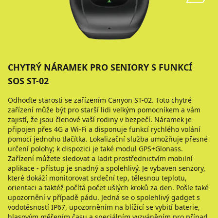
CHYTRÝ NÁRAMEK PRO SENIORY S FUNKCÍ
SOS ST-02
Odhoďte starosti se zařízením Canyon ST-02. Toto chytré
zařízení může být pro starší lidi velkým pomocníkem a vám
zajistí, že jsou členové vaší rodiny v bezpečí. Náramek je
připojen přes 4G a Wi-Fi a disponuje funkcí rychlého volání
pomocí jednoho tlačítka. Lokalizační služba umožňuje přesné
určení polohy; k dispozici je také modul GPS+Glonass.
Zařízení můžete sledovat a ladit prostřednictvím mobilní
aplikace - přístup je snadný a spolehlivý. Je vybaven senzory,
které dokáží monitorovat srdeční tep, tělesnou teplotu,
orientaci a taktéž počítá počet ušlých kroků za den. Pošle také
upozornění v případě pádu. Jedná se o spolehlivý gadget s
vodotěsností IP67, upozorněním na blížící se vybití baterie,
hlasovým měřením času a speciálním vyzváněním pro případ,