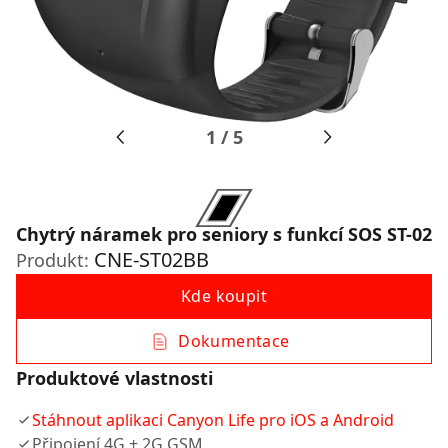
1
/
5
Chytrý náramek pro seniory s funkcí SOS ST-02
CNE-ST02BB
Produkt:
Kde koupit
Dokumentace
Produktové vlastnosti
Stáhnout aplikaci Canyon Life pro iOS a Android
Připojení 4G + 2G GSM