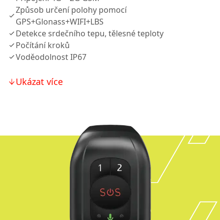
Způsob určení polohy pomocí
GPS+Glonass+WIFI+LBS
Detekce srdečního tepu, tělesné teploty
Počítání kroků
Voděodolnost IP67
Ukázat více