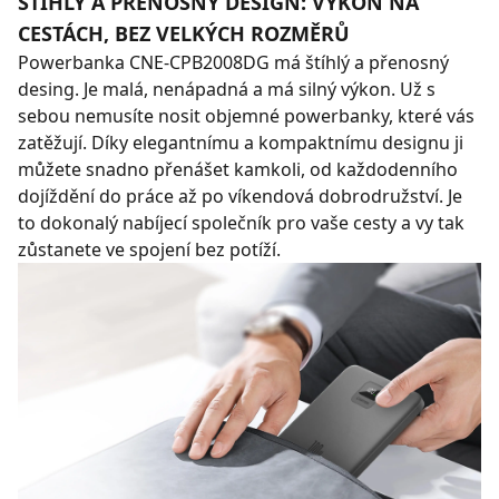
ŠTÍHLÝ A PŘENOSNÝ DESIGN: VÝKON NA
CESTÁCH, BEZ VELKÝCH ROZMĚRŮ
Powerbanka CNE-CPB2008DG má štíhlý a přenosný
desing. Je malá, nenápadná a má silný výkon. Už s
sebou nemusíte nosit objemné powerbanky, které vás
zatěžují. Díky elegantnímu a kompaktnímu designu ji
můžete snadno přenášet kamkoli, od každodenního
dojíždění do práce až po víkendová dobrodružství. Je
to dokonalý nabíjecí společník pro vaše cesty a vy tak
zůstanete ve spojení bez potíží.