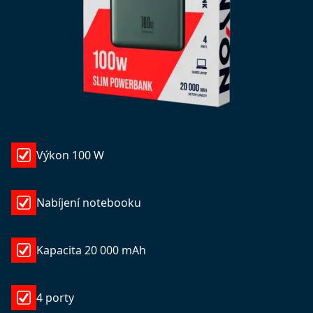
Výkon 100 W
Nabíjení notebooku
Kapacita 20 000 mAh
4 porty