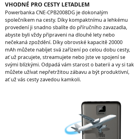
VHODNÉ PRO CESTY LETADLEM
Powerbanka CNE-CPB2008DG je dokonalým
společníkem na cesty. Díky kompaktnímu a lehkému
provedení ji snadno sbalíte do příručního zavazadla,
abyste byli vždy připraveni na dlouhé lety nebo
nečekaná zpoždění. Díky obrovské kapacitě 20000
mAh můžete nabíjet svá zařízení po celou dobu cesty,
ať už pracujete, streamujete nebo jste ve spojení se
svými blízkými. Odpadá vám starost o baterii a vy si tak
můžete užívat nepřetržitou zábavu a být produktivní,
ať už vás cesty zavedou kamkoli.