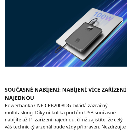
SOUČASNÉ NABÍJENÍ: NABÍJENÍ VÍCE ZAŘÍZENÍ
NAJEDNOU
Powerbanka CNE-CPB2008DG zvládá zázračný
multitasking. Díky několika portům USB současně
nabíjíte až tři zařízení najednou, čímž zajistíte, že celý
váš technický arzenál bude vždy připraven. Nezdržujte