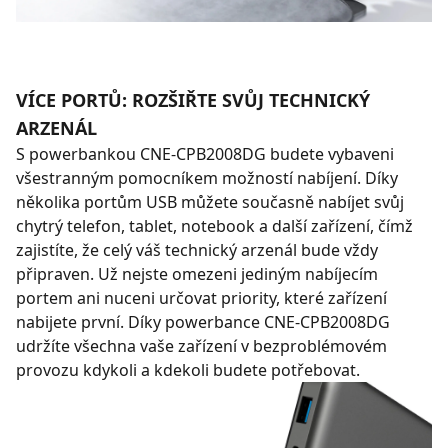
VÍCE PORTŮ: ROZŠIŘTE SVŮJ TECHNICKÝ
ARZENÁL
S powerbankou CNE-CPB2008DG budete vybaveni
všestranným pomocníkem možností nabíjení. Díky
několika portům USB můžete současně nabíjet svůj
chytrý telefon, tablet, notebook a další zařízení, čímž
zajistíte, že celý váš technický arzenál bude vždy
připraven. Už nejste omezeni jediným nabíjecím
portem ani nuceni určovat priority, které zařízení
nabijete první. Díky powerbance CNE-CPB2008DG
udržíte všechna vaše zařízení v bezproblémovém
provozu kdykoli a kdekoli budete potřebovat.