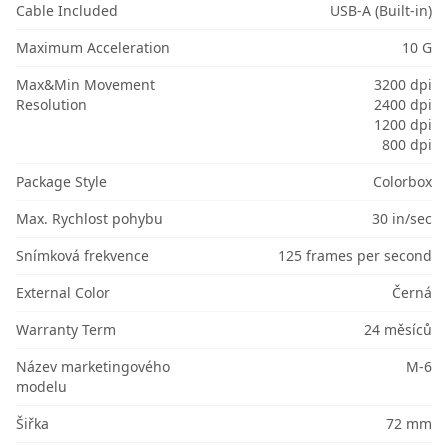
Cable Included
USB-A (Built-in)
Maximum Acceleration
10 G
Max&Min Movement
3200 dpi
Resolution
2400 dpi
1200 dpi
800 dpi
Package Style
Colorbox
Max. Rychlost pohybu
30 in/sec
Snímková frekvence
125 frames per second
External Color
Černá
Warranty Term
24 měsíců
Název marketingového
M-6
modelu
Šiřka
72 mm