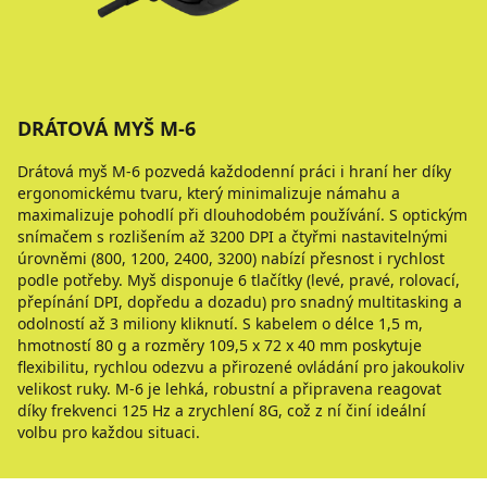
DRÁTOVÁ MYŠ M-6
Drátová myš M-6 pozvedá každodenní práci i hraní her díky
ergonomickému tvaru, který minimalizuje námahu a
maximalizuje pohodlí při dlouhodobém používání. S optickým
snímačem s rozlišením až 3200 DPI a čtyřmi nastavitelnými
úrovněmi (800, 1200, 2400, 3200) nabízí přesnost i rychlost
podle potřeby. Myš disponuje 6 tlačítky (levé, pravé, rolovací,
přepínání DPI, dopředu a dozadu) pro snadný multitasking a
odolností až 3 miliony kliknutí. S kabelem o délce 1,5 m,
hmotností 80 g a rozměry 109,5 x 72 x 40 mm poskytuje
flexibilitu, rychlou odezvu a přirozené ovládání pro jakoukoliv
velikost ruky. M-6 je lehká, robustní a připravena reagovat
díky frekvenci 125 Hz a zrychlení 8G, což z ní činí ideální
volbu pro každou situaci.