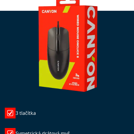
3 tlačítka
Symetrická drátová myš