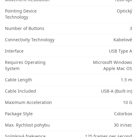
Pointing Device
Optický
Technology
Number of Buttons
3
Connectivity Technology
Kabelové
Interface
USB Type A
Requires Operating
Microsoft Windows
System
Apple Mac OS
Cable Length
1.5 m
Cable Included
USB-A (Built-in)
Maximum Acceleration
10 G
Package Style
Colorbox
Max. Rychlost pohybu
30 in/sec
Snímková frekvence
125 frames per second