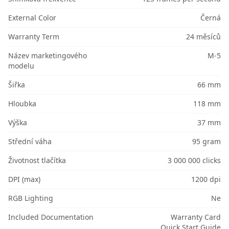
External Color
Černá
Warranty Term
24 měsíců
Název marketingového
M-5
modelu
Šiřka
66 mm
Hloubka
118 mm
Výška
37 mm
Střední váha
95 gram
Životnost tlačítka
3 000 000 clicks
DPI (max)
1200 dpi
RGB Lighting
Ne
Included Documentation
Warranty Card
Quick Start Guide