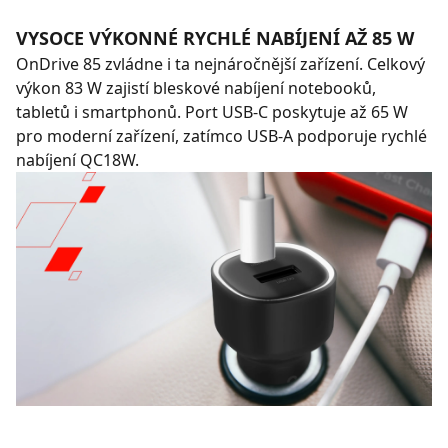
VYSOCE VÝKONNÉ RYCHLÉ NABÍJENÍ AŽ 85 W
OnDrive 85 zvládne i ta nejnáročnější zařízení. Celkový
výkon 83 W zajistí bleskové nabíjení notebooků,
tabletů i smartphonů. Port USB‑C poskytuje až 65 W
pro moderní zařízení, zatímco USB‑A podporuje rychlé
nabíjení QC18W.