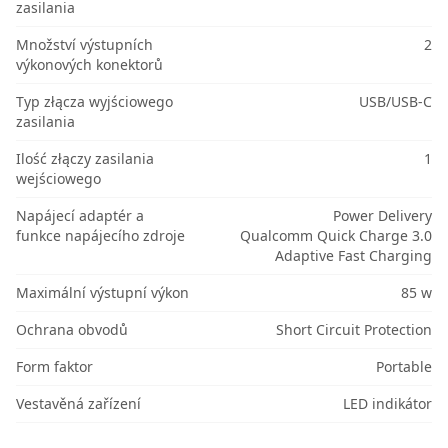
zasilania
Množství výstupních
2
výkonových konektorů
Typ złącza wyjściowego
USB/USB-C
zasilania
Ilość złączy zasilania
1
wejściowego
Napájecí adaptér a
Power Delivery
funkce napájecího zdroje
Qualcomm Quick Charge 3.0
Adaptive Fast Charging
Maximální výstupní výkon
85 w
Ochrana obvodů
Short Circuit Protection
Form faktor
Portable
Vestavěná zařízení
LED indikátor