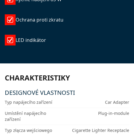
Ochrana proti zkratu
LED indikátor
CHARAKTERISTIKY
DESIGNOVÉ VLASTNOSTI
Typ napájecího zařízení
Car Adapter
Umístění napájecího
Plug-in-module
zařízení
Typ złącza wejściowego
Cigarette Lighter Receptacle