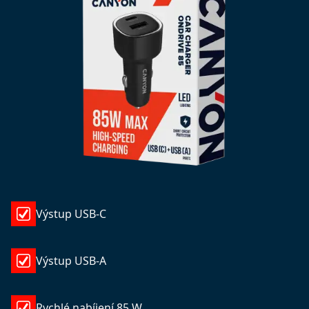
Výstup USB-C
Výstup USB-A
Rychlé nabíjení 85 W