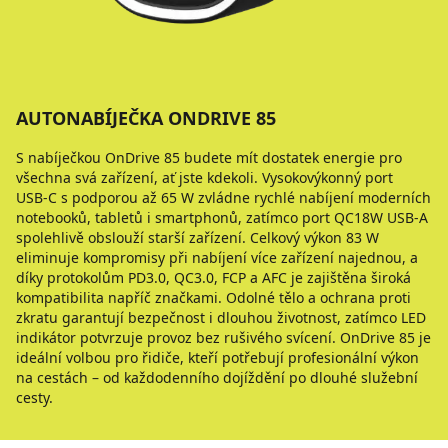
AUTONABÍJEČKA ONDRIVE 85
S nabíječkou OnDrive 85 budete mít dostatek energie pro
všechna svá zařízení, ať jste kdekoli. Vysokovýkonný port
USB‑C s podporou až 65 W zvládne rychlé nabíjení moderních
notebooků, tabletů i smartphonů, zatímco port QC18W USB‑A
spolehlivě obslouží starší zařízení. Celkový výkon 83 W
eliminuje kompromisy při nabíjení více zařízení najednou, a
díky protokolům PD3.0, QC3.0, FCP a AFC je zajištěna široká
kompatibilita napříč značkami. Odolné tělo a ochrana proti
zkratu garantují bezpečnost i dlouhou životnost, zatímco LED
indikátor potvrzuje provoz bez rušivého svícení. OnDrive 85 je
ideální volbou pro řidiče, kteří potřebují profesionální výkon
na cestách – od každodenního dojíždění po dlouhé služební
cesty.