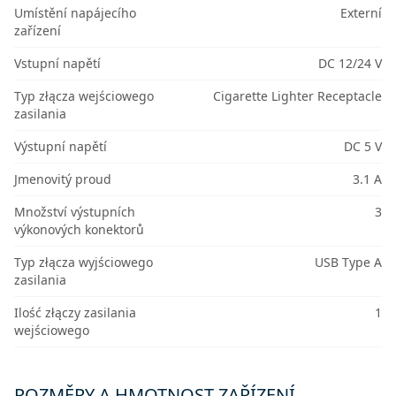
Umístění napájecího
Externí
zařízení
Vstupní napětí
DC 12/24 V
Typ złącza wejściowego
Cigarette Lighter Receptacle
zasilania
Výstupní napětí
DC 5 V
Jmenovitý proud
3.1 A
Množství výstupních
3
výkonových konektorů
Typ złącza wyjściowego
USB Type A
zasilania
Ilość złączy zasilania
1
wejściowego
ROZMĚRY A HMOTNOST ZAŘÍZENÍ