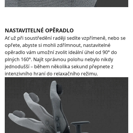
NASTAVITELNÉ OPĚRADLO
Ať už při soustředění raději sedíte vzpřímeně, nebo se
opřete, abyste si mohli zdřímnout, nastavitelné
opěradlo vám umožní zvolit ideální úhel od 90° do
plných 160°. Najít správnou polohu nebylo nikdy
jednodušší – během několika sekund přepnete z
intenzivního hraní do relaxačního režimu.