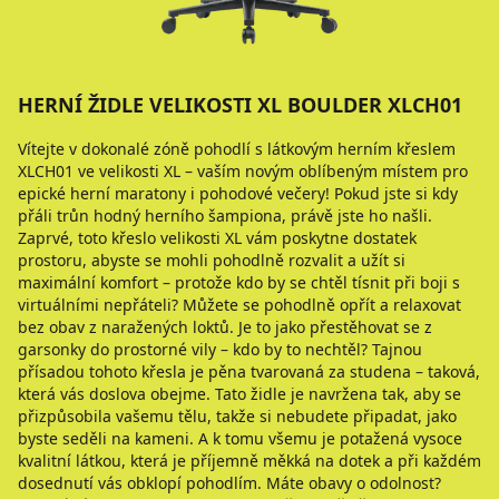
HERNÍ ŽIDLE VELIKOSTI XL BOULDER XLCH01
Vítejte v dokonalé zóně pohodlí s látkovým herním křeslem
XLCH01 ve velikosti XL – vaším novým oblíbeným místem pro
epické herní maratony i pohodové večery! Pokud jste si kdy
přáli trůn hodný herního šampiona, právě jste ho našli.
Zaprvé, toto křeslo velikosti XL vám poskytne dostatek
prostoru, abyste se mohli pohodlně rozvalit a užít si
maximální komfort – protože kdo by se chtěl tísnit při boji s
virtuálními nepřáteli? Můžete se pohodlně opřít a relaxovat
bez obav z naražených loktů. Je to jako přestěhovat se z
garsonky do prostorné vily – kdo by to nechtěl? Tajnou
přísadou tohoto křesla je pěna tvarovaná za studena – taková,
která vás doslova obejme. Tato židle je navržena tak, aby se
přizpůsobila vašemu tělu, takže si nebudete připadat, jako
byste seděli na kameni. A k tomu všemu je potažená vysoce
kvalitní látkou, která je příjemně měkká na dotek a při každém
dosednutí vás obklopí pohodlím. Máte obavy o odolnost?