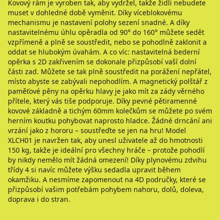
Kovový rám je vyroben tak, aby vydržel, takže židli nebudete
muset v dohledné době vyměnit. Díky víceblokovému
mechanismu je nastavení polohy sezení snadné. A díky
nastavitelnému úhlu opěradla od 90° do 160° můžete sedět
vzpřímeně a plně se soustředit, nebo se pohodlně zaklonit a
oddat se hlubokým úvahám. A co víc: nastavitelná bederní
opěrka s 2D zakřivením se dokonale přizpůsobí vaší dolní
části zad. Můžete se tak plně soustředit na porážení nepřátel,
místo abyste se zabývali nepohodlím. A magnetický polštář z
paměťové pěny na opěrku hlavy je jako mít za zády věrného
přítele, který vás tiše podporuje. Díky pevné pětiramenné
kovové základně a tichým 60mm kolečkům se můžete po svém
herním koutku pohybovat naprosto hladce. Žádné drncání ani
vrzání jako z hororu – soustřeďte se jen na hru! Model
XLCH01 je navržen tak, aby unesl uživatele až do hmotnosti
150 kg, takže je ideální pro všechny hráče – protože pohodlí
by nikdy nemělo mít žádná omezení! Díky plynovému zdvihu
třídy 4 si navíc můžete výšku sedadla upravit během
okamžiku. A nesmíme zapomenout na 4D područky, které se
přizpůsobí vašim potřebám pohybem nahoru, dolů, doleva,
doprava i do stran.