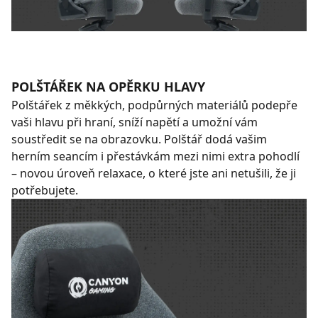
POLŠTÁŘEK NA OPĚRKU HLAVY
Polštářek z měkkých, podpůrných materiálů podepře
vaši hlavu při hraní, sníží napětí a umožní vám
soustředit se na obrazovku. Polštář dodá vašim
herním seancím i přestávkám mezi nimi extra pohodlí
– novou úroveň relaxace, o které jste ani netušili, že ji
potřebujete.