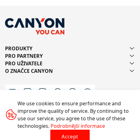
PRODUKTY
PRO PARTNERY
PRO UŽIVATELE
O ZNAČCE CANYON
We use cookies to ensure performance and
improve the quality of service. By continuing to
Kontaktujte nás
use our service, you agree to the use of these
technologies.
Podrobnější informace
Accept
Všechna práva vyhrazena © 2014-2026 CANYON