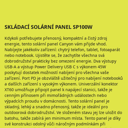
SKLÁDACÍ SOLÁRNÍ PANEL SP100W
Kdykoli potřebujete přenosný, kompaktní a čistý zdroj
energie, tento solární panel Canyon vám přijde vhod.
Nabíjejte jakékoliv zařízení: chytrý telefon, tablet, fotoaparát
nebo notebook. Ujistěte se, že zachytíte všechna svá
dobrodružství prakticky bez omezení energie. Dva výstupy
USB-A a výstup Power Delivery USB C s výkonem 45W
poskytují dostatek možností nabíjení pro všechna vaše
zařízení. Port PD je obzvláště užitečný pro nabíjení notebooků
a dalších zařízení s vysokým výkonem. Univerzální konektor
XT60 umožňuje připojit panel k napájecí stanici, takže je
cenným přínosem při mimořádných událostech nebo
výpadcích proudu v domácnosti. Tento solární panel je
skladný, lehký a snadno přenosný, takže je ideální pro
outdoorová dobrodružství. Ve složeném stavu jej lze uložit do
batohu, takže zabírá jen minimum místa. Tento panel je díky
své konstrukci odolný vůči náročným podmínkám při