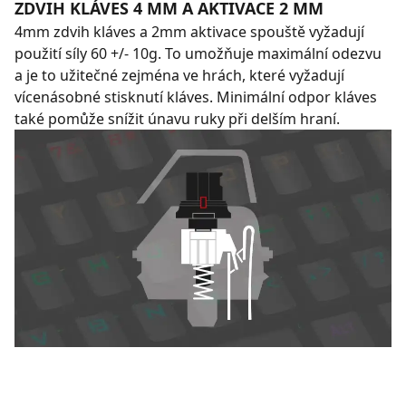
ZDVIH KLÁVES 4 MM A AKTIVACE 2 MM
4mm zdvih kláves a 2mm aktivace spouště vyžadují
použití síly 60 +/- 10g. To umožňuje maximální odezvu
a je to užitečné zejména ve hrách, které vyžadují
vícenásobné stisknutí kláves. Minimální odpor kláves
také pomůže snížit únavu ruky při delším hraní.