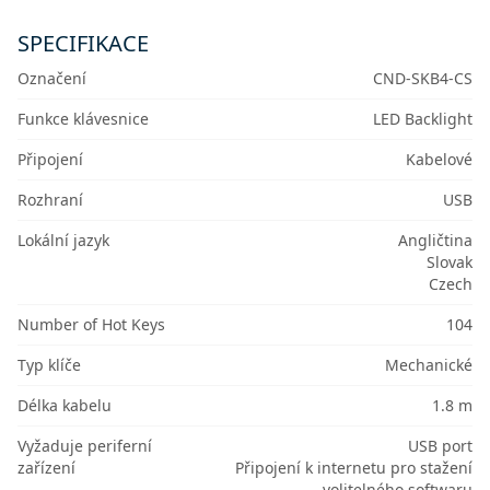
SPECIFIKACE
Označení
CND-SKB4-CS
Funkce klávesnice
LED Backlight
Připojení
Kabelové
Rozhraní
USB
Lokální jazyk
Angličtina
Slovak
Czech
Number of Hot Keys
104
Typ klíče
Mechanické
Délka kabelu
1.8 m
Vyžaduje periferní
USB port
zařízení
Připojení k internetu pro stažení
volitelného softwaru