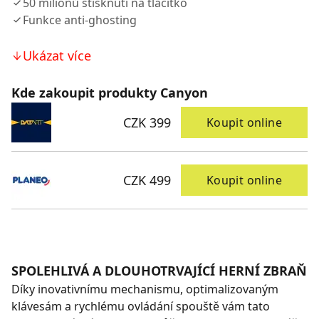
50 milionů stisknutí na tlačítko
Funkce anti-ghosting
Ukázat více
Kde zakoupit produkty Canyon
CZK 399
Koupit online
CZK 499
Koupit online
SPOLEHLIVÁ A DLOUHOTRVAJÍCÍ HERNÍ ZBRAŇ
Díky inovativnímu mechanismu, optimalizovaným
klávesám a rychlému ovládání spouště vám tato