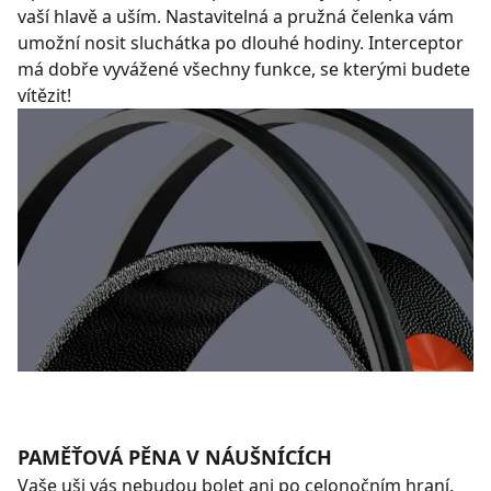
vaší hlavě a uším. Nastavitelná a pružná čelenka vám
umožní nosit sluchátka po dlouhé hodiny. Interceptor
má dobře vyvážené všechny funkce, se kterými budete
vítězit!
PAMĚŤOVÁ PĚNA V NÁUŠNÍCÍCH
Vaše uši vás nebudou bolet ani po celonočním hraní.