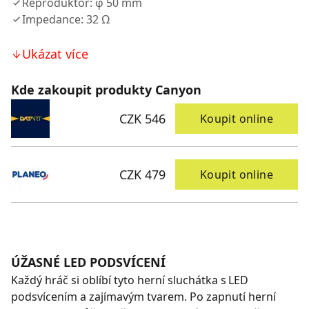
Reproduktor: φ 50 mm
Impedance: 32 Ω
Ukázat více
Kde zakoupit produkty Canyon
CZK 546
Koupit online
CZK 479
Koupit online
ÚŽASNÉ LED PODSVÍCENÍ
Každý hráč si oblíbí tyto herní sluchátka s LED
podsvícením a zajímavým tvarem. Po zapnutí herní