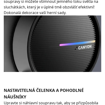
soupravy si můžete všimnout jemného toku světla na
sluchátkách, který je v úplné tmě obzvlášť efektivní!
Dokonalá dekorace vaší herní sady.
NASTAVITELNÁ ČELENKA A POHODLNÉ
NÁUŠNÍKY
Upravte si náhlavní soupravu tak, aby se přizpůsobila