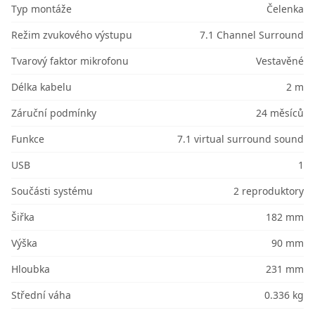
Typ montáže
Čelenka
Režim zvukového výstupu
7.1 Channel Surround
Tvarový faktor mikrofonu
Vestavěné
Délka kabelu
2 m
Záruční podmínky
24 měsíců
Funkce
7.1 virtual surround sound
USB
1
Součásti systému
2 reproduktory
Šiřka
182 mm
Výška
90 mm
Hloubka
231 mm
Střední váha
0.336 kg