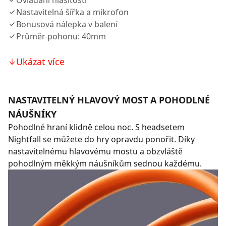
Ovládání hlasitosti
Nastavitelná šířka a mikrofon
Bonusová nálepka v balení
Průměr pohonu: 40mm
Ukázat více
NASTAVITELNÝ HLAVOVÝ MOST A POHODLNÉ
NÁUŠNÍKY
Pohodlné hraní klidně celou noc. S headsetem
Nightfall se můžete do hry opravdu ponořit. Díky
nastavitelnému hlavovému mostu a obzvláště
pohodlným měkkým náušníkům sednou každému.