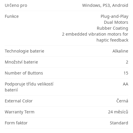
Určeno pro
Windows, PS3, Android
Funkce
Plug-and-Play
Dual Motors
Rubber Сoating
2 embedded vibration motors for
haptic feedback
Technologie baterie
Alkaline
Množství baterie
2
Number of Buttons
15
Podporuje třídu velikostí
AA
baterií
External Color
Černá
Warranty Term
24 měsíců
Form faktor
Standard