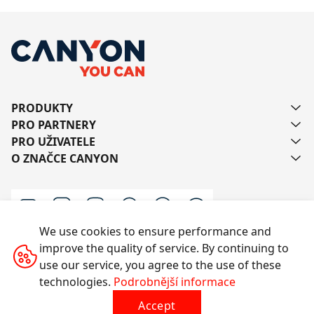
PRODUKTY
PRO PARTNERY
PRO UŽIVATELE
O ZNAČCE CANYON
We use cookies to ensure performance and
improve the quality of service. By continuing to
Kontaktujte nás
use our service, you agree to the use of these
technologies.
Podrobnější informace
Accept
Všechna práva vyhrazena © 2014-2026 CANYON