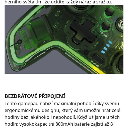
herního světa tím, že ucítíte každý náraz a srážku.
BEZDRÁTOVÉ PŘIPOJENÍ
Tento gamepad nabízí maximální pohodlí díky svému
ergonomickému designu, který vám umožní hrát celé
hodiny bez jakéhokoli nepohodlí. Když už jsme u těch
hodin: vysokokapacitní 800mAh baterie zajistí až 8