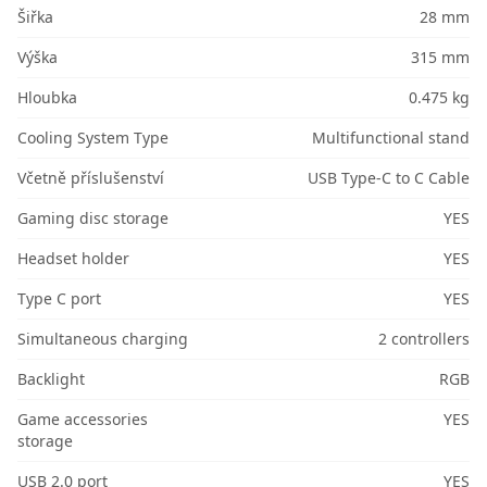
Šiřka
28 mm
Výška
315 mm
Hloubka
0.475 kg
Cooling System Type
Multifunctional stand
Včetně příslušenství
USB Type-C to C Cable
Gaming disc storage
YES
Headset holder
YES
Type C port
YES
Simultaneous charging
2 controllers
Backlight
RGB
Game accessories
YES
storage
USB 2.0 port
YES