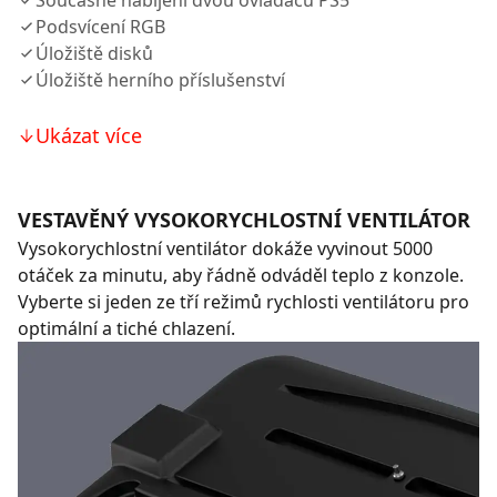
Současné nabíjení dvou ovladačů PS5
Podsvícení RGB
Úložiště disků
Úložiště herního příslušenství
Ukázat více
VESTAVĚNÝ VYSOKORYCHLOSTNÍ VENTILÁTOR
Vysokorychlostní ventilátor dokáže vyvinout 5000
otáček za minutu, aby řádně odváděl teplo z konzole.
Vyberte si jeden ze tří režimů rychlosti ventilátoru pro
optimální a tiché chlazení.