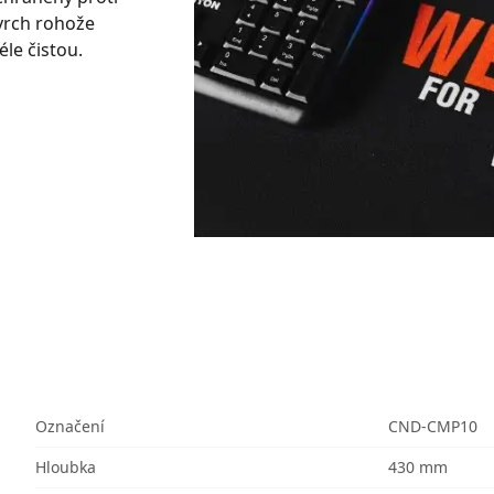
ovrch rohože
le čistou.
Označení
CND-CMP10
Hloubka
430 mm