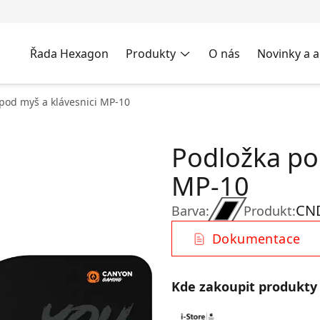
Řada Hexagon
Produkty
O nás
Novinky a a
pod myš a klávesnici MP-10
Podložka po
MP-10
CN
Barva:
Produkt:
Dokumentace
Kde zakoupit produkty