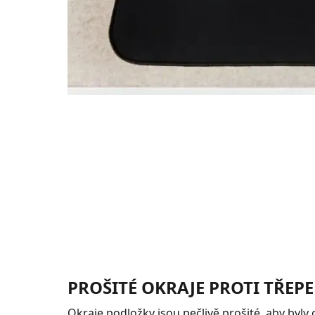
PROŠITÉ OKRAJE PROTI TŘEPE
Okraje podložky jsou pečlivě prošité, aby byly