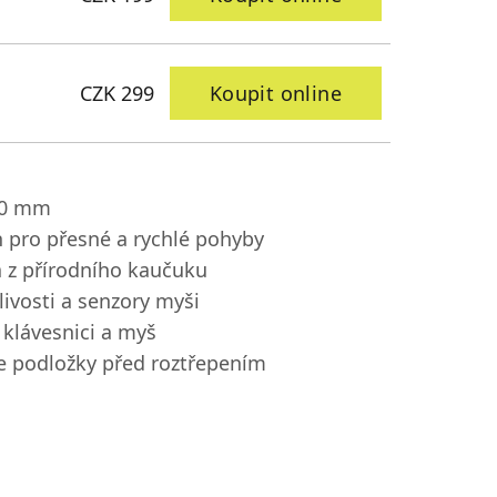
CZK 299
Koupit online
30 mm
 pro přesné a rychlé pohyby
a z přírodního kaučuku
livosti a senzory myši
 klávesnici a myš
e podložky před roztřepením