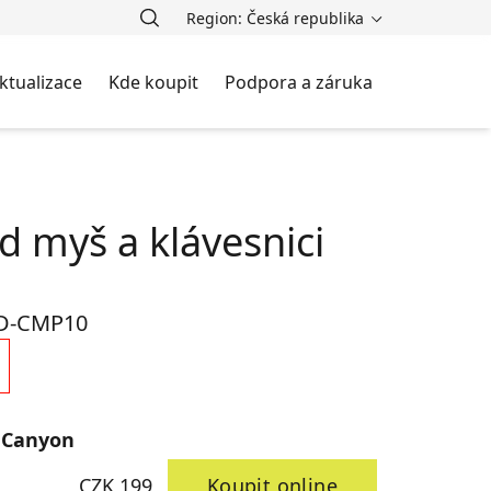
Region: Česká republika
ktualizace
Kde koupit
Podpora a záruka
d myš a klávesnici
D-CMP10
 Canyon
CZK 199
Koupit online