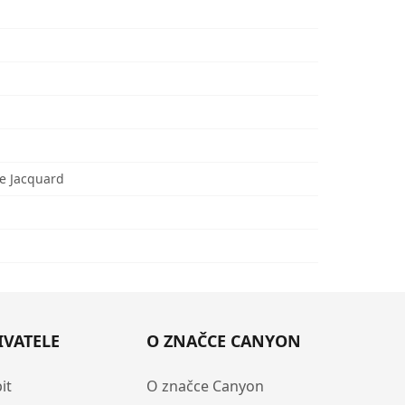
ce Jacquard
IVATELE
O ZNAČCE CANYON
it
O značce Canyon