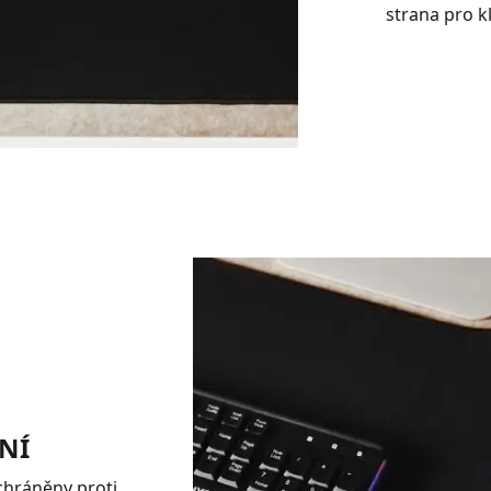
strana pro k
NÍ
 chráněny proti