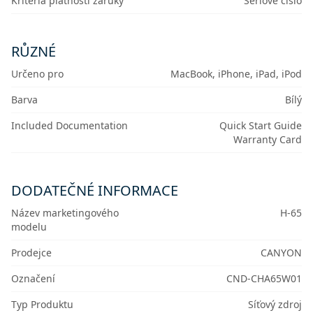
Kritéria platnosti záruky
Sériové číslo
RŮZNÉ
Určeno pro
MacBook, iPhone, iPad, iPod
Barva
Bílý
Included Documentation
Quick Start Guide
Warranty Card
DODATEČNÉ INFORMACE
Název marketingového
H-65
modelu
Prodejce
CANYON
Označení
CND-CHA65W01
Typ Produktu
Síťový zdroj