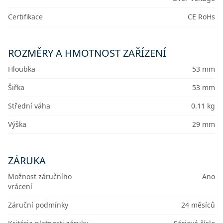
Certifikace
CE RoHs
ROZMĚRY A HMOTNOST ZAŘÍZENÍ
Hloubka
53 mm
Šiřka
53 mm
Střední váha
0.11 kg
Výška
29 mm
ZÁRUKA
Možnost záručního
Ano
vrácení
Záruční podmínky
24 měsíců