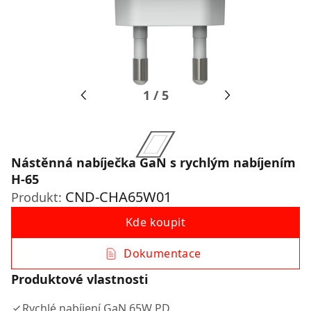
1
/
5
Nástěnná nabíječka GaN s rychlým nabíjením
H-65
CND-CHA65W01
Produkt:
Kde koupit
Dokumentace
Produktové vlastnosti
Rychlé nabíjení GaN 65W PD